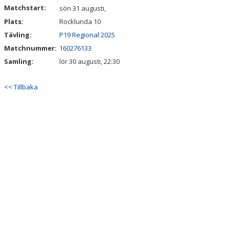
Matchstart:
sön 31 augusti,
Plats:
MATCHER
Rocklunda 10
Tävling:
P19 Regional 2025
FOTBOLLSLEKIS 2026
Matchnummer:
160276133
Samling:
lör 30 augusti, 22:30
WEBSHOP
<< Tillbaka
NY I IFK VÄSTERÅS FK