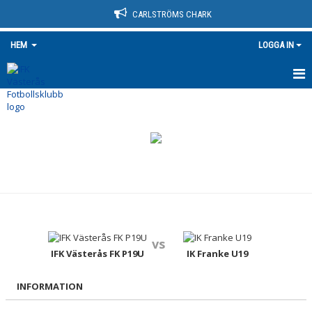
CARLSTRÖMS CHARK
HEM
LOGGA IN
HEM
NYHETER
OM KLUBBEN
KONTAKT
KALENDER
vs
BILDGALLERI
IFK Västerås FK P19U
IK Franke U19
DOKUMENT
INFORMATION
VÅRA LAG/TRÄNARE