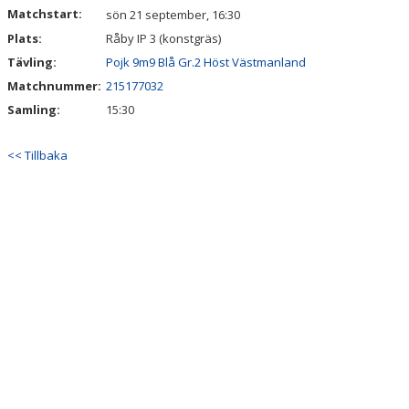
Matchstart:
sön 21 september, 16:30
Plats:
MATCHER
Råby IP 3 (konstgräs)
Tävling:
Pojk 9m9 Blå Gr.2 Höst Västmanland
FOTBOLLSLEKIS 2026
Matchnummer:
215177032
Samling:
15:30
WEBSHOP
<< Tillbaka
NY I IFK VÄSTERÅS FK