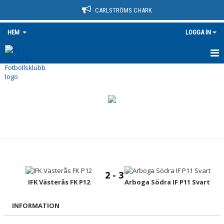
CARLSTRÖMS CHARK
HEM
LOGGA IN
HEM
NYHETER
OM KLUBBEN
KONTAKT
KALENDER
2 - 3
BILDGALLERI
IFK Västerås FK P12
Arboga Södra IF P11 Svart
DOKUMENT
INFORMATION
VÅRA LAG/TRÄNARE