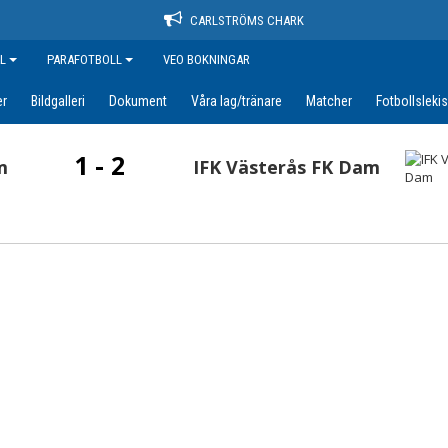
CARLSTRÖMS CHARK
L
PARAFOTBOLL
VEO BOKNINGAR
er
Bildgalleri
Dokument
Våra lag/tränare
Matcher
Fotbollsleki
1 - 2
m
IFK Västerås FK Dam