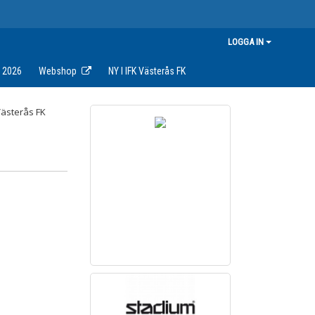
LOGGA IN
s 2026
Webshop
NY I IFK Västerås FK