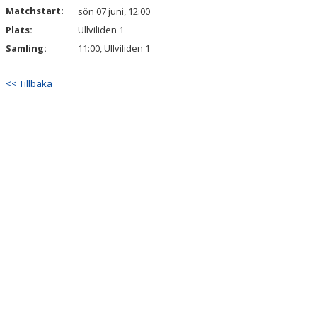
Matchstart:
sön 07 juni, 12:00
Plats:
MATCHER
Ullviliden 1
Samling:
11:00, Ullviliden 1
FOTBOLLSLEKIS 2026
<< Tillbaka
WEBSHOP
NY I IFK VÄSTERÅS FK