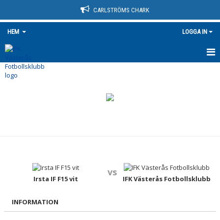
CARLSTRÖMS CHARK
HEM
LOGGA IN
HEM
NYHETER
OM KLUBBEN
KONTAKT
KALENDER
vs
BILDGALLERI
Irsta IF F15 vit
IFK Västerås Fotbollsklubb
DOKUMENT
INFORMATION
VÅRA LAG/TRÄNARE