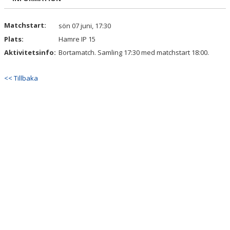
MATCHER
Matchstart:
sön 07 juni, 17:30
Plats:
Hamre IP 15
FOTBOLLSLEKIS 2026
Aktivitetsinfo:
Bortamatch. Samling 17:30 med matchstart 18:00.
WEBSHOP
<< Tillbaka
NY I IFK VÄSTERÅS FK