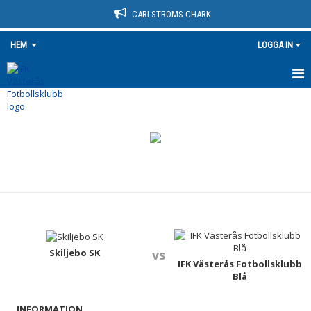
CARLSTRÖMS CHARK
HEM
LOGGA IN
HEM
NYHETER
OM KLUBBEN
KONTAKT
KALENDER
BILDGALLERI
Skiljebo SK
vs
IFK Västerås Fotbollsklubb
Blå
DOKUMENT
INFORMATION
VÅRA LAG/TRÄNARE