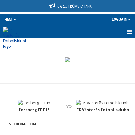
CARLSTRÖMS CHARK
HEM
LOGGA IN
HEM
NYHETER
OM KLUBBEN
KONTAKT
KALENDER
vs
BILDGALLERI
Forsberg FF F15
IFK Västerås Fotbollsklubb
DOKUMENT
INFORMATION
VÅRA LAG/TRÄNARE