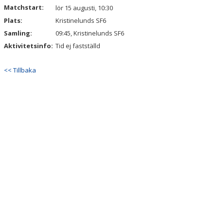
Matchstart:
lör 15 augusti, 10:30
Plats:
MATCHER
Kristinelunds SF6
Samling:
09:45, Kristinelunds SF6
FOTBOLLSLEKIS 2026
Aktivitetsinfo:
Tid ej fastställd
WEBSHOP
<< Tillbaka
NY I IFK VÄSTERÅS FK