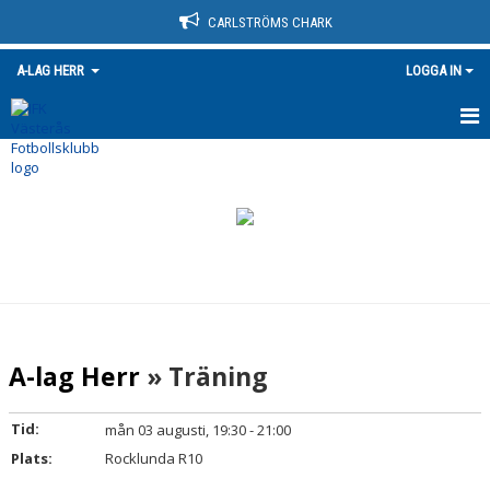
CARLSTRÖMS CHARK
A-LAG HERR
LOGGA IN
HEM
NYHETER
KALENDER
MATCHER
TRUPPEN
A-lag Herr
» Träning
BILDGALLERI
Tid:
mån 03 augusti, 19:30 - 21:00
HIGHLIGHTS - MATCHER
Plats:
Rocklunda R10
DOKUMENT