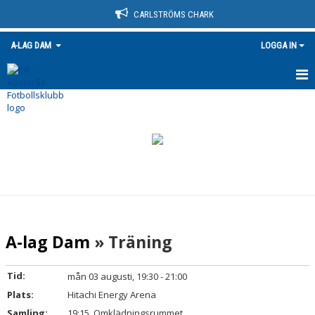
CARLSTRÖMS CHARK
A-LAG DAM
LOGGA IN
HEM
NYHETER
TABELL
KALENDER
TRUPPEN
A-lag Dam
» Träning
BILDGALLERI
Tid:
mån 03 augusti, 19:30 - 21:00
DOKUMENT
Plats:
Hitachi Energy Arena
Samling:
19:15, Omklädningsrummet