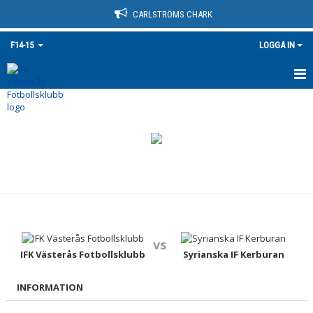
CARLSTRÖMS CHARK
F14-15
LOGGA IN
HEM
NYHETER
KALENDER
MATCHER
TRUPPEN
vs
BILDGALLERI
IFK Västerås Fotbollsklubb
Syrianska IF Kerburan
DOKUMENT
INFORMATION
KONTAKT