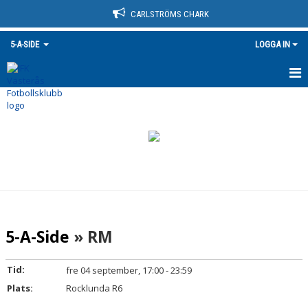
CARLSTRÖMS CHARK
5-A-SIDE
LOGGA IN
HEM
NYHETER
KALENDER
MATCHER
TRUPPEN
5-A-Side
» RM
BILDGALLERI
Tid:
fre 04 september, 17:00 - 23:59
DOKUMENT
Plats:
Rocklunda R6
KONTAKT