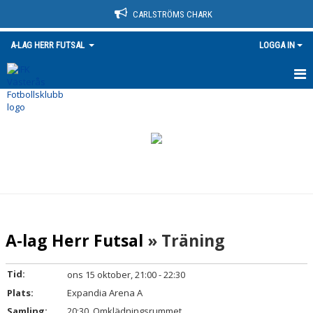
CARLSTRÖMS CHARK
A-LAG HERR FUTSAL
LOGGA IN
HEM
NYHETER
TRUPPEN
KALENDER
MATCHER
A-lag Herr Futsal
» Träning
BILDGALLERI
Tid:
ons 15 oktober, 21:00 - 22:30
DOKUMENT
Plats:
Expandia Arena A
Samling:
20:30, Omklädningsrummet
KONTAKT