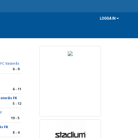
LOGGA IN
FC Västerås
6 - 9
6 - 11
ästerås FK
5 - 12
FF
19 - 5
ås FK
8 - 4