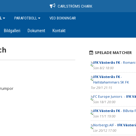
CARLSTRÖMS CHARK
L
PARAFOTBOLL
VEO BOKNINGAR
Bildgalleri
Dokument
Kontakt
ch
SPELADE MATCHER
IFK Västerås FK
- Romani 
Sön 8/2 18:00
IFK Västerås FK
-
Hallstahammars SK FK
Tor 29/1 21:15
strumpor
FC Europe Juniors -
IFK V
Sön 18/1 20:00
IFK Västerås FK
- Blåvita 
Sön 11/1 19:00
Norbergs AIF -
IFK Väster
Lör 20/12 17:00