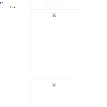
 FK
9 - 7