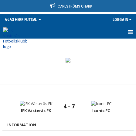
CARLSTRÖMS CHARK
A-LAG HERR FUTSAL
LOGGA IN
HEM
NYHETER
TRUPPEN
KALENDER
MATCHER
4 - 7
BILDGALLERI
IFK Västerås FK
Iconic FC
DOKUMENT
INFORMATION
KONTAKT