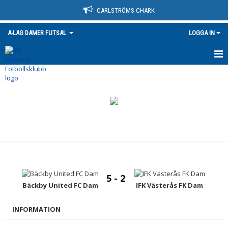
CARLSTRÖMS CHARK
A-LAG DAMER FUTSAL
LOGGA IN
HEM
NYHETER
KALENDER
MATCHER
TRUPPEN
5 - 2
BILDGALLERI
Bäckby United FC Dam
IFK Västerås FK Dam
DOKUMENT
INFORMATION
KONTAKT