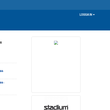
LOGGA IN
R
ubb
ubb
-