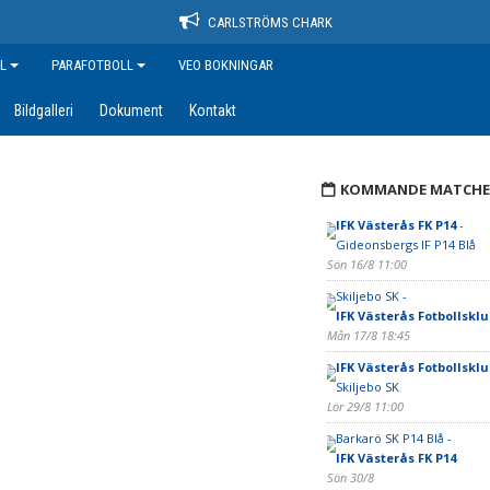
CARLSTRÖMS CHARK
L
PARAFOTBOLL
VEO BOKNINGAR
Bildgalleri
Dokument
Kontakt
KOMMANDE MATCHE
IFK Västerås FK P14
-
Gideonsbergs IF P14 Blå
Sön 16/8 11:00
Skiljebo SK -
IFK Västerås Fotbollskl
Mån 17/8 18:45
IFK Västerås Fotbollskl
Skiljebo SK
Lör 29/8 11:00
Barkarö SK P14 Blå -
IFK Västerås FK P14
Sön 30/8