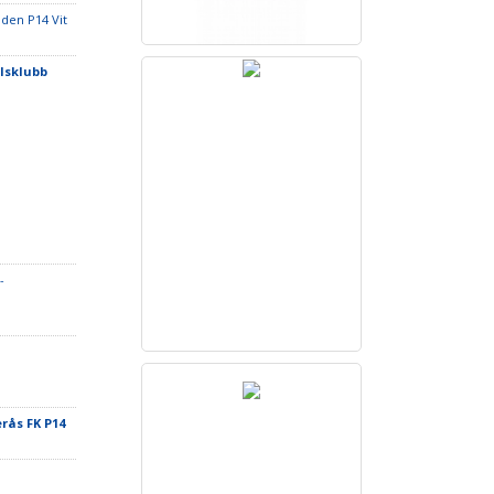
Oden P14 Vit
llsklubb
-
erås FK P14