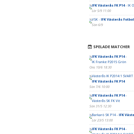
IFK Västerås FK P14
- IK 
Lör 5/9 11:00
VSK -
IFK Västerås Fotbo
Sön 6/9
SPELADE MATCHER
IFK Västerås FK P14
-
IK Franke P2015 Grön
Ons 10/6 18:30
Västerås IK P2014:1 SVART 
IFK Västerås FK P14
Sön 7/6 10:00
IFK Västerås FK P14
-
Västerås SK FK Vit
Sön 31/5 12:30
Barkarö SK P14 -
IFK Väst
Lör 23/5 13:00
IFK Västerås FK P14
-