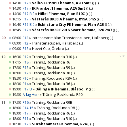
14:30
»
Valbo FF:P2017 hemma, A2D 5m5
()
(..)
P17
14:30
»
IK Franke :1 hemma, A2A 5m5
()
(..)
P17
14:30
»
Hille IF hemma, Plan R19C
()
(..)
P17 Blå
16:15
»
Västerås BK30:A hemma, R19A 5m5
()
(..)
P17
16:40
»
Eskilstuna City FK hemma, Plan A2B
()
(..)
P17 Blå
16:45
»
Västerås BK30 P2016:Svart hemma, R26 7m7
()
(..)
P17
09
08:00
»
Intresseanmälan Transtenscupen, Hallsberg
(..)
F12
08:00
»
Transtenscupen, Hallsberg
(..)
F12
09:00
»
Hovet Cup, Örebro
(..)
P15
v.33
10
16:30
»
Träning, Rocklunda R10
(..)
P12
17:15
»
Träning, Rocklunda R6
P18
17:30
»
Träning, Rocklunda R9
(..)
P15
18:00
»
Träning, Rocklunda R8
(..)
P17
18:30
»
Träning, Rocklunda R8A
(..)
F16
18:30
»
Träning, Rocklunda R6
(..)
P14
19:00
»
Bälinge IF hemma, Blåsbo IP
()
(..)
P17 U
19:30
»
Träning, Rocklunda R10
A-lag Herr
11
17:30
»
Träning, Rocklunda R9B
P16
18:00
»
Träning, Rocklunda R8
(..)
F14-15
18:00
»
Träning, Rocklunda R6
(..)
P17
18:00
»
Träning, Rocklunda R10
(..)
P11
18:30
»
Surahammars FK hemma, R24
()
(..)
P17