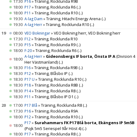
17:30
»
Träning, Rocklunda R9B
P16
18:00
»
Träning, Rocklunda R6
(..)
P17
18:00
»
Träning, Rocklunda R10
(..)
P11
19:30
»
Träning, Hitachi Energy Arena
(..)
A-lag Dam
19:30
»
Träning, Rocklunda R10
(..)
A-lag Herr
19
08:00
»
VEO Bokning herr, VEO Bokning herr
VEO Bokningar
17:30
»
Träning, Rocklunda R10
F12
17:30
»
Träning, Rocklunda R9
(..)
P15
18:00
»
Träning, Rocklunda R6
(..)
F-20
»
Gideonsbergs IF borta, Önsta IP A
(Division 4
A-lag Herr
18:00
Her Västmanland)
(..)
18:30
»
Träning, Rocklunda R9B
(..)
F16
18:30
»
Träning, Blåsbo IP
(..)
P12
18:30
»
Träning, Rocklunda R10
(..)
P17 U
18:30
»
Träning, Rocklunda R8B
(..)
P18
18:30
»
Träning, Rocklunda R8
(..)
P14
18:30
»
Träning, Blåsbo IP D1
(..)
P11
20
17:00
»
Träning, Rocklunda R8
(..)
P17 Blå
17:30
»
Träning, Rocklunda R9A
P16
18:00
»
Träning, Rocklunda R10
(..)
P12
»
Surahammars FK P17 Blå borta, Ekängens IP 5m5B
P17
18:00
(Pojk 5m5 Seriespel 9år Höst 4)
(..)
18:00
»
Träning, Rocklunda R8
(..)
P17