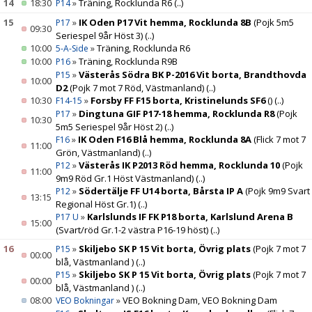
14
18:30
»
Träning, Rocklunda R6
(..)
P14
15
»
IK Oden P17 Vit hemma, Rocklunda 8B
(Pojk 5m5
P17
09:30
Seriespel 9år Höst 3)
(..)
10:00
»
Träning, Rocklunda R6
5-A-Side
10:00
»
Träning, Rocklunda R9B
P16
»
Västerås Södra BK P-2016 Vit borta, Brandthovda
P15
10:00
D2
(Pojk 7 mot 7 Röd, Västmanland)
(..)
10:30
»
Forsby FF F15 borta, Kristinelunds SF6
()
(..)
F14-15
»
Dingtuna GIF P17-18 hemma, Rocklunda R8
(Pojk
P17
10:30
5m5 Seriespel 9år Höst 2)
(..)
»
IK Oden F16 Blå hemma, Rocklunda 8A
(Flick 7 mot 7
F16
11:00
Grön, Västmanland)
(..)
»
Västerås IK P2013 Röd hemma, Rocklunda 10
(Pojk
P12
11:00
9m9 Röd Gr.1 Höst Västmanland)
(..)
»
Södertälje FF U14 borta, Bårsta IP A
(Pojk 9m9 Svart
P12
13:15
Regional Höst Gr.1)
(..)
»
Karlslunds IF FK P18 borta, Karlslund Arena B
P17 U
15:00
(Svart/röd Gr.1-2 västra P16-19 höst)
(..)
16
»
Skiljebo SK P 15 Vit borta, Övrig plats
(Pojk 7 mot 7
P15
00:00
blå, Västmanland )
(..)
»
Skiljebo SK P 15 Vit borta, Övrig plats
(Pojk 7 mot 7
P15
00:00
blå, Västmanland )
(..)
08:00
»
VEO Bokning Dam, VEO Bokning Dam
VEO Bokningar