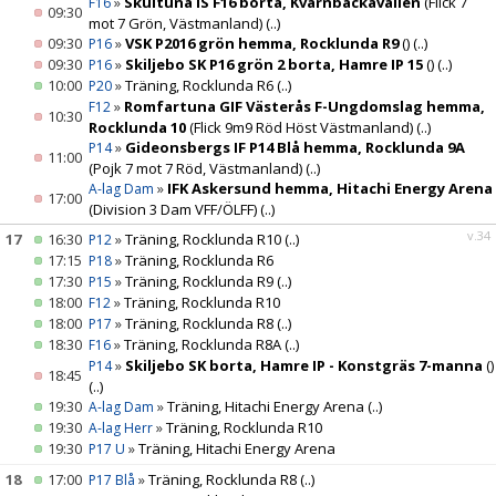
»
Skultuna IS F16 borta, Kvarnbackavallen
(Flick 7
F16
09:30
mot 7 Grön, Västmanland)
(..)
09:30
»
VSK P2016 grön hemma, Rocklunda R9
()
(..)
P16
09:30
»
Skiljebo SK P16 grön 2 borta, Hamre IP 15
()
(..)
P16
10:00
»
Träning, Rocklunda R6
(..)
P20
»
Romfartuna GIF Västerås F-Ungdomslag hemma,
F12
10:30
Rocklunda 10
(Flick 9m9 Röd Höst Västmanland)
(..)
»
Gideonsbergs IF P14 Blå hemma, Rocklunda 9A
P14
11:00
(Pojk 7 mot 7 Röd, Västmanland)
(..)
»
IFK Askersund hemma, Hitachi Energy Arena
A-lag Dam
17:00
(Division 3 Dam VFF/ÖLFF)
(..)
v.34
17
16:30
»
Träning, Rocklunda R10
(..)
P12
17:15
»
Träning, Rocklunda R6
P18
17:30
»
Träning, Rocklunda R9
(..)
P15
18:00
»
Träning, Rocklunda R10
F12
18:00
»
Träning, Rocklunda R8
(..)
P17
18:30
»
Träning, Rocklunda R8A
(..)
F16
»
Skiljebo SK borta, Hamre IP - Konstgräs 7-manna
()
P14
18:45
(..)
19:30
»
Träning, Hitachi Energy Arena
(..)
A-lag Dam
19:30
»
Träning, Rocklunda R10
A-lag Herr
19:30
»
Träning, Hitachi Energy Arena
P17 U
18
17:00
»
Träning, Rocklunda R8
(..)
P17 Blå