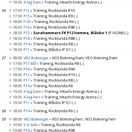
19:30
»
Träning, Hitachi Energy Arena
(..)
A-lag Dam
26
17:30
»
Träning, Rocklunda R10
F12
17:30
»
Träning, Rocklunda R9
(..)
P15
18:00
»
Träning, Rocklunda R6
(..)
F-20
18:30
»
Träning, Rocklunda R9B
(..)
F16
18:30
»
Surahammars FK P12 hemma, Blåsbo 1
(P14 DM)
(..)
P12
18:30
»
Träning, Rocklunda R8B
(..)
P18
18:30
»
Träning, Rocklunda R8
(..)
P14
18:30
»
Träning, Blåsbo IP D1
(..)
P11
27
08:00
»
VEO Bokning Dam, VEO Bokning Dam
VEO Bokningar
17:00
»
Träning, Rocklunda R8
(..)
P17 Blå
17:30
»
Träning, Rocklunda R9A
P16
18:00
»
Träning, Rocklunda R10
(..)
P12
18:00
»
Träning, Rocklunda R8
(..)
P17
18:00
»
Träning, Rocklunda R6
P19
19:30
»
Träning, Hitachi Energy Arena
(..)
A-lag Dam
19:30
»
Träning, Hitachi Energy Arena
(..)
A-lag Herr
19:30
»
Träning, Blåsbo IP D1
(..)
P11
28
18:30
»
Träning, Rocklunda R6
(..)
P14
29
08:00
»
VEO Bokning herr, VEO Bokning herr
VEO Bokningar
10:00
»
Träning, Rocklunda R6
5-A-Side
10:00
»
Träning, Rocklunda R9B
P16