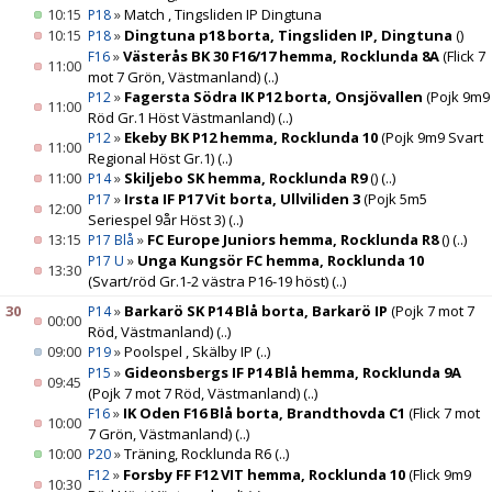
10:15
»
Match , Tingsliden IP Dingtuna
P18
10:15
»
Dingtuna p18 borta, Tingsliden IP, Dingtuna
()
P18
»
Västerås BK 30 F16/17 hemma, Rocklunda 8A
(Flick 7
F16
11:00
mot 7 Grön, Västmanland)
(..)
»
Fagersta Södra IK P12 borta, Onsjövallen
(Pojk 9m9
P12
11:00
Röd Gr.1 Höst Västmanland)
(..)
»
Ekeby BK P12 hemma, Rocklunda 10
(Pojk 9m9 Svart
P12
11:00
Regional Höst Gr.1)
(..)
11:00
»
Skiljebo SK hemma, Rocklunda R9
()
(..)
P14
»
Irsta IF P17 Vit borta, Ullviliden 3
(Pojk 5m5
P17
12:00
Seriespel 9år Höst 3)
(..)
13:15
»
FC Europe Juniors hemma, Rocklunda R8
()
(..)
P17 Blå
»
Unga Kungsör FC hemma, Rocklunda 10
P17 U
13:30
(Svart/röd Gr.1-2 västra P16-19 höst)
(..)
30
»
Barkarö SK P14 Blå borta, Barkarö IP
(Pojk 7 mot 7
P14
00:00
Röd, Västmanland)
(..)
09:00
»
Poolspel , Skälby IP
(..)
P19
»
Gideonsbergs IF P14 Blå hemma, Rocklunda 9A
P15
09:45
(Pojk 7 mot 7 Röd, Västmanland)
(..)
»
IK Oden F16 Blå borta, Brandthovda C1
(Flick 7 mot
F16
10:00
7 Grön, Västmanland)
(..)
10:00
»
Träning, Rocklunda R6
(..)
P20
»
Forsby FF F12 VIT hemma, Rocklunda 10
(Flick 9m9
F12
10:30