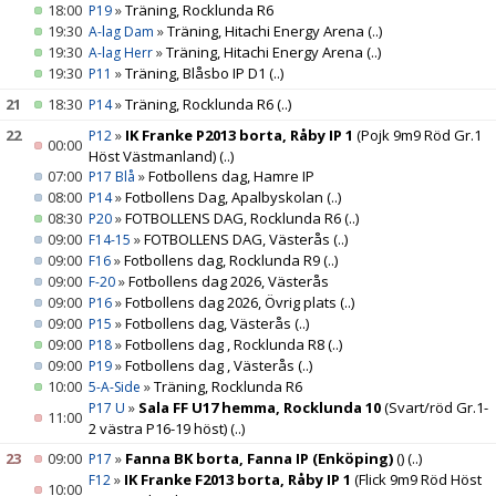
18:00
»
Träning, Rocklunda R6
P19
19:30
»
Träning, Hitachi Energy Arena
(..)
A-lag Dam
19:30
»
Träning, Hitachi Energy Arena
(..)
A-lag Herr
19:30
»
Träning, Blåsbo IP D1
(..)
P11
21
18:30
»
Träning, Rocklunda R6
(..)
P14
22
»
IK Franke P2013 borta, Råby IP 1
(Pojk 9m9 Röd Gr.1
P12
00:00
Höst Västmanland)
(..)
07:00
»
Fotbollens dag, Hamre IP
P17 Blå
08:00
»
Fotbollens Dag, Apalbyskolan
(..)
P14
08:30
»
FOTBOLLENS DAG, Rocklunda R6
(..)
P20
09:00
»
FOTBOLLENS DAG, Västerås
(..)
F14-15
09:00
»
Fotbollens dag, Rocklunda R9
(..)
F16
09:00
»
Fotbollens dag 2026, Västerås
F-20
09:00
»
Fotbollens dag 2026, Övrig plats
(..)
P16
09:00
»
Fotbollens dag, Västerås
(..)
P15
09:00
»
Fotbollens dag , Rocklunda R8
(..)
P18
09:00
»
Fotbollens dag , Västerås
(..)
P19
10:00
»
Träning, Rocklunda R6
5-A-Side
»
Sala FF U17 hemma, Rocklunda 10
(Svart/röd Gr.1-
P17 U
11:00
2 västra P16-19 höst)
(..)
23
09:00
»
Fanna BK borta, Fanna IP (Enköping)
()
(..)
P17
»
IK Franke F2013 borta, Råby IP 1
(Flick 9m9 Röd Höst
F12
10:00