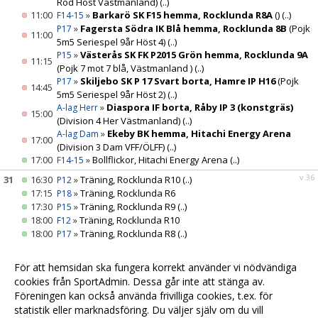
Röd Höst Västmanland)
(..)
11:00
»
Barkarö SK F15 hemma, Rocklunda R8A
()
(..)
F14-15
»
Fagersta Södra IK Blå hemma, Rocklunda 8B
(Pojk
P17
11:00
5m5 Seriespel 9år Höst 4)
(..)
»
Västerås SK FK P2015 Grön hemma, Rocklunda 9A
P15
11:15
(Pojk 7 mot 7 blå, Västmanland )
(..)
»
Skiljebo SK P 17 Svart borta, Hamre IP H16
(Pojk
P17
14:45
5m5 Seriespel 9år Höst 2)
(..)
»
Diaspora IF borta, Råby IP 3 (konstgräs)
A-lag Herr
15:00
(Division 4 Her Västmanland)
(..)
»
Ekeby BK hemma, Hitachi Energy Arena
A-lag Dam
17:00
(Division 3 Dam VFF/ÖLFF)
(..)
17:00
»
Bollflickor, Hitachi Energy Arena
(..)
F14-15
v.36
31
16:30
»
Träning, Rocklunda R10
(..)
P12
17:15
»
Träning, Rocklunda R6
P18
17:30
»
Träning, Rocklunda R9
(..)
P15
18:00
»
Träning, Rocklunda R10
F12
18:00
»
Träning, Rocklunda R8
(..)
P17
18:30
»
Träning, Rocklunda R8A
(..)
F16
18:30
»
Träning, Rocklunda R6
(..)
P14
För att hemsidan ska fungera korrekt använder vi nödvändiga
19:30
»
Träning, Hitachi Energy Arena
(..)
A-lag Dam
cookies från SportAdmin. Dessa går inte att stänga av.
19:30
»
Träning, Hitachi Energy Arena
(..)
A-lag Herr
Föreningen kan också använda frivilliga cookies, t.ex. för
statistik eller marknadsföring. Du väljer själv om du vill