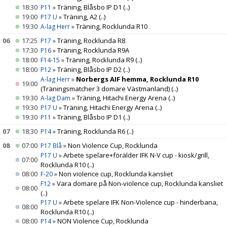
18:30
»
Träning, Blåsbo IP D1
(..)
P11
19:00
»
Träning, A2
(..)
P17 U
19:30
»
Träning, Rocklunda R10
A-lag Herr
06
17:25
»
Träning, Rocklunda R8
P17
17:30
»
Träning, Rocklunda R9A
P16
18:00
»
Träning, Rocklunda R9
(..)
F14-15
18:00
»
Träning, Blåsbo IP D2
(..)
P12
»
Norbergs AIF hemma, Rocklunda R10
A-lag Herr
19:00
(Träningsmatcher 3 domare Västmanland)
(..)
19:30
»
Träning, Hitachi Energy Arena
(..)
A-lag Dam
19:30
»
Träning, Hitachi Energy Arena
(..)
P17 U
19:30
»
Träning, Blåsbo IP D1
(..)
P11
07
18:30
»
Träning, Rocklunda R6
(..)
P14
08
07:00
»
Non Violence Cup, Rocklunda
P17 Blå
»
Arbete spelare+förälder IFK N-V cup - kiosk/grill,
P17 U
07:00
Rocklunda R10
(..)
08:00
»
Non violence cup, Rocklunda kansliet
F-20
»
Vara domare på Non-violence cup, Rocklunda kansliet
F12
08:00
(..)
»
Arbete spelare IFK Non-Violence cup - hinderbana,
P17 U
08:00
Rocklunda R10
(..)
08:00
»
NON Violence Cup, Rocklunda
P14