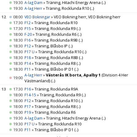
19:30
»
Träning, Hitachi Energy Arena
(..)
A-lag Dam
19:30
»
Träning, Rocklunda R10
(..)
A-lag Herr
12
08:00
»
VEO Bokning herr, VEO Bokning herr
VEO Bokningar
17:30
»
Träning, Rocklunda R10
F12
17:30
»
Träning, Rocklunda R9
(..)
P15
18:00
»
Träning, Rocklunda R6
(..)
F-20
18:30
»
Träning, Rocklunda R9B
(..)
F16
18:30
»
Träning, Blåsbo IP
(..)
P12
18:30
»
Träning, Rocklunda R10
(..)
P17 U
18:30
»
Träning, Rocklunda R8B
(..)
P18
18:30
»
Träning, Rocklunda R8
(..)
P14
18:30
»
Träning, Blåsbo IP D1
(..)
P11
»
Västerås IK borta, Apalby 1
(Division 4 Her
A-lag Herr
19:00
Västmanland)
(..)
13
17:30
»
Träning, Rocklunda R9A
P16
18:00
»
Träning, Rocklunda R9
(..)
F14-15
18:00
»
Träning, Rocklunda R10
(..)
P12
18:00
»
Träning, Rocklunda R8
(..)
P17
18:00
»
Träning, Rocklunda R6
P19
19:30
»
Träning, Hitachi Energy Arena
(..)
A-lag Dam
19:30
»
Träning, Rocklunda R10
P17 U
19:30
»
Träning, Blåsbo IP D1
(..)
P11