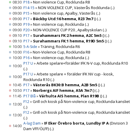
08:30
»
Non violence Cup, Rocklunda R8
P18
09:00
»
NON VIOLENCE CUP, Västerås Rocklunda
(..)
F14-15
09:00
»
Non violence cup, Apalby, Västerås
(..)
P15
09:00
»
Bäckby Utd:16 hemma, R23 7m7
()
(..)
P17
09:00
»
Non violence cup, Rocklunda
(..)
P19
09:00
»
NON-VIOLENCE CUP P20 , Apalbyskolan
(..)
P20
09:10
»
Surahammars FK:2 hemma, A2C 5m5
()
(..)
P17
09:10
»
Surahammars FK:1 hemma, R19D 5m5
()
(..)
P17
10:00
»
Träning, Rocklunda R6
5-A-Side
10:00
»
Non-Violence Cup, Rocklunda R8
F16
10:00
»
Non violence-cup, Rocklunda
(..)
P16
»
Arbete spelare+förälder IFK N-V cup, Rocklunda R10
P17 U
10:00
(..)
»
Arbete spelare + förälder IFK NV cup - kiosk,
P17 U
10:00
Rocklunda R10
(..)
10:45
»
Västerås BK30:B hemma, A2B 5m5
()
(..)
P17
10:50
»
Norbergs AIF hemma, A5A 7m7
()
(..)
P17
11:45
»
Värhulta AIS hemma, Plan R19B
()
(..)
P17 Blå
»
Grill och kiosk på Non-violence cup, Rocklunda kansliet
F12
13:00
(..)
»
Grill och kiosk på Non-violence cup, Rocklunda kansliet
F12
13:00
(..)
»
IF Eker Örebro borta, Lundby IP A
(Division 3
A-lag Dam
14:00
Dam VFF/ÖLFF)
(..)