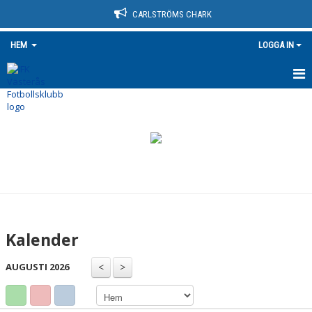
CARLSTRÖMS CHARK
HEM
LOGGA IN
HEM
NYHETER
OM KLUBBEN
KONTAKT
KALENDER
Kalender
BILDGALLERI
AUGUSTI 2026
DOKUMENT
VÅRA LAG/TRÄNARE