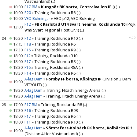
Västmanland)
(..)
10:00
»
Kungsör BK borta, Centralvallen IP
()
(..)
P17 Blå
10:00
»
Träning, Rocklunda R6
(..)
P20
10:00
»
VEO p12, VEO Bokning
VEO Bokningar
»
FBK Karlstad U14 Svart hemma, Rocklunda 10
(Pojk
P12
13:00
9m9 Svart Regional Höst Gr.1)
(..)
v.35
24
16:30
»
Träning, Rocklunda R10
(..)
P12
17:15
»
Träning, Rocklunda R6
P18
17:30
»
Träning, Rocklunda R9
(..)
P15
18:00
»
Träning, Rocklunda R10
F12
18:00
»
Träning, Rocklunda R8
(..)
P17
18:30
»
Träning, Rocklunda R8A
(..)
F16
18:30
»
Träning, Rocklunda R6
(..)
P14
»
Forsby FF borta, Köpings IP
(Division 3 Dam
A-lag Dam
19:00
VFF/ÖLFF)
(..)
19:30
»
Träning, Hitachi Energy Arena
(..)
A-lag Dam
19:30
»
Träning, Hitachi Energy Arena
(..)
A-lag Herr
25
17:00
»
Träning, Rocklunda R8
(..)
P17 Blå
17:30
»
Träning, Rocklunda R9B
P16
18:00
»
Träning, Rocklunda R6
(..)
P17
18:00
»
Träning, Rocklunda R10
(..)
P11
»
Sörstafors-Kolbäck FK borta, Kolbäcks IP 1
A-lag Herr
19:00
(Division 4 Her Västmanland)
(..)