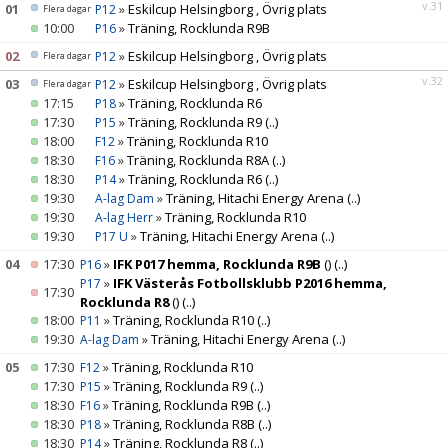
v.31
01
»
Eskilcup Helsingborg , Övrig plats
P12
Flera dagar
10:00
»
Träning, Rocklunda R9B
P16
MATCHER
02
»
Eskilcup Helsingborg , Övrig plats
P12
Flera dagar
v.32
03
»
Eskilcup Helsingborg , Övrig plats
FOTBOLLSLEKIS 2026
P12
Flera dagar
17:15
»
Träning, Rocklunda R6
P18
17:30
»
Träning, Rocklunda R9
(..)
P15
WEBSHOP
18:00
»
Träning, Rocklunda R10
F12
18:30
»
Träning, Rocklunda R8A
(..)
F16
NY I IFK VÄSTERÅS FK
18:30
»
Träning, Rocklunda R6
(..)
P14
19:30
»
Träning, Hitachi Energy Arena
(..)
A-lag Dam
19:30
»
Träning, Rocklunda R10
A-lag Herr
19:30
»
Träning, Hitachi Energy Arena
(..)
P17 U
04
17:30
»
IFK P017 hemma, Rocklunda R9B
()
(..)
P16
»
IFK Västerås Fotbollsklubb P2016 hemma,
P17
17:30
Rocklunda R8
()
(..)
18:00
»
Träning, Rocklunda R10
(..)
P11
19:30
»
Träning, Hitachi Energy Arena
(..)
A-lag Dam
05
17:30
»
Träning, Rocklunda R10
F12
17:30
»
Träning, Rocklunda R9
(..)
P15
18:30
»
Träning, Rocklunda R9B
(..)
F16
18:30
»
Träning, Rocklunda R8B
(..)
P18
18:30
»
Träning, Rocklunda R8
(..)
P14