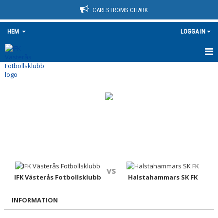
CARLSTRÖMS CHARK
HEM
LOGGA IN
HEM
NYHETER
OM KLUBBEN
KONTAKT
KALENDER
vs
BILDGALLERI
IFK Västerås Fotbollsklubb
Halstahammars SK FK
DOKUMENT
INFORMATION
VÅRA LAG/TRÄNARE