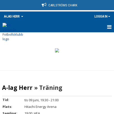
CARLSTRÖMS CHARK
A-LAG HERR
LOGGA IN
HEM
NYHETER
KALENDER
MATCHER
TRUPPEN
A-lag Herr
» Träning
BILDGALLERI
Tid:
tis 09 juni, 19:30 - 21:00
HIGHLIGHTS - MATCHER
Plats:
Hitachi Energy Arena
Samling:
19:00, HEA
DOKUMENT