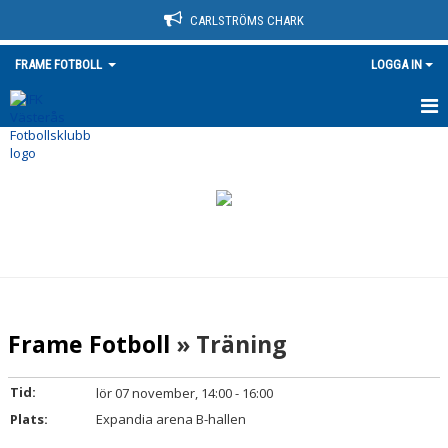
CARLSTRÖMS CHARK
FRAME FOTBOLL
LOGGA IN
HEM
NYHETER
KALENDER
MATCHER
TRUPPEN
Frame Fotboll
» Träning
BILDGALLERI
Tid:
lör 07 november, 14:00 - 16:00
DOKUMENT
Plats:
Expandia arena B-hallen
KONTAKT