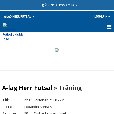
CARLSTRÖMS CHARK
A-LAG HERR FUTSAL
LOGGA IN
HEM
NYHETER
TRUPPEN
KALENDER
MATCHER
A-lag Herr Futsal
» Träning
BILDGALLERI
Tid:
ons 15 oktober, 21:00 - 22:30
DOKUMENT
Plats:
Expandia Arena A
Samling:
20:30, Omklädningsrummet
KONTAKT