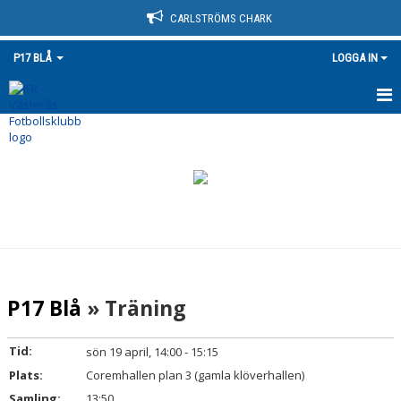
CARLSTRÖMS CHARK
P17 BLÅ
LOGGA IN
HEM
NYHETER
KALENDER
MATCHER
TRUPPEN
P17 Blå
» Träning
BILDGALLERI
Tid:
sön 19 april, 14:00 - 15:15
DOKUMENT
Plats:
Coremhallen plan 3 (gamla klöverhallen)
Samling:
13:50
KONTAKT