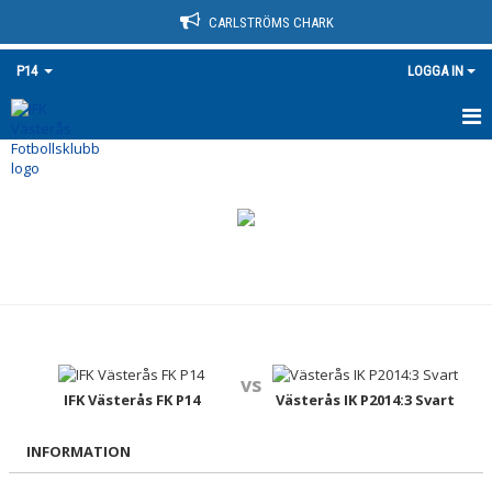
CARLSTRÖMS CHARK
P14
LOGGA IN
HEM
NYHETER
KALENDER
MATCHER
TRUPPEN
vs
BILDGALLERI
IFK Västerås FK P14
Västerås IK P2014:3 Svart
DOKUMENT
INFORMATION
KONTAKT