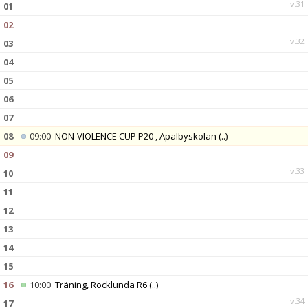
v.31
01
02
v.32
03
04
05
06
07
08
09:00
NON-VIOLENCE CUP P20 , Apalbyskolan
(..)
09
v.33
10
11
12
13
14
15
16
10:00
Träning, Rocklunda R6
(..)
v.34
17