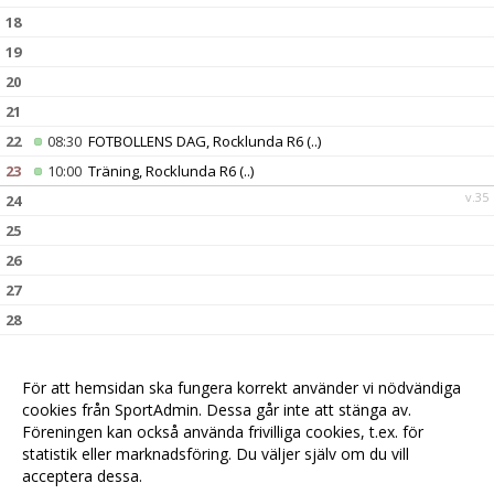
18
19
20
21
22
08:30
FOTBOLLENS DAG, Rocklunda R6
(..)
23
10:00
Träning, Rocklunda R6
(..)
v.35
24
25
26
27
28
29
30
10:00
Träning, Rocklunda R6
(..)
För att hemsidan ska fungera korrekt använder vi nödvändiga
v.36
31
cookies från SportAdmin. Dessa går inte att stänga av.
Föreningen kan också använda frivilliga cookies, t.ex. för
statistik eller marknadsföring. Du väljer själv om du vill
acceptera dessa.