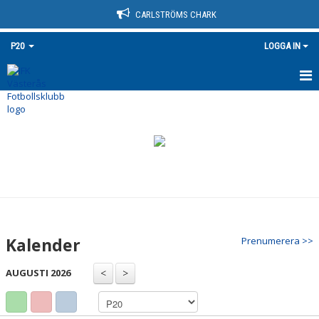
CARLSTRÖMS CHARK
P20
LOGGA IN
HEM
NYHETER
KALENDER
MATCHER
TRUPPEN
Kalender
Prenumerera >>
BILDGALLERI
AUGUSTI 2026
DOKUMENT
KONTAKT