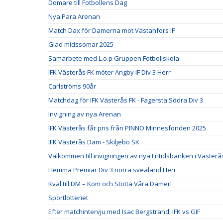
Domare till Fotbollens Dag
Nya Para Arenan
Match Dax för Damerna mot Västanfors IF
Glad midssomar 2025
Samarbete med L.o.p Gruppen Fotbollskola
IFK Västerås FK möter Ängby IF Div 3 Herr
Carlströms 90år
Matchdag för IFK Västerås FK - Fagersta Södra Div 3
Invigning av nya Arenan
IFK Västerås får pris från PINNO Minnesfonden 2025
IFK Västerås Dam - Skiljebo SK
Välkommen till invigningen av nya Fritidsbanken i Västerås
Hemma Premiär Div 3 norra svealand Herr
Kval till DM – Kom och Stötta Våra Damer!
Sportlotteriet
Efter matchintervju med Isac Bergstrand, IFK vs GIF