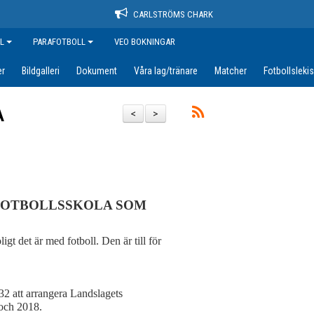
CARLSTRÖMS CHARK
L
PARAFOTBOLL
VEO BOKNINGAR
er
Bildgalleri
Dokument
Våra lag/tränare
Matcher
Fotbollsleki
A
<
>
FOTBOLLSSKOLA SOM
gt det är med fotboll. Den är till för
 att arrangera Landslagets
 och 2018.