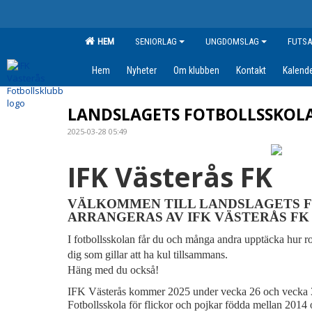
HEM
SENIORLAG
UNGDOMSLAG
FUTSA
Hem
Nyheter
Om klubben
Kontakt
Kalend
LANDSLAGETS FOTBOLLSSKOL
2025-03-28 05:49
IFK Västerås FK
VÄLKOMMEN TILL LANDSLAGETS 
ARRANGERAS AV IFK VÄSTERÅS FK
I fotbollsskolan får du och många andra upptäcka hur roli
dig som gillar att ha kul tillsammans.
Häng med du också!
IFK Västerås kommer 2025 under vecka 26 och vecka 32
Fotbollsskola för flickor och pojkar födda mellan 2014