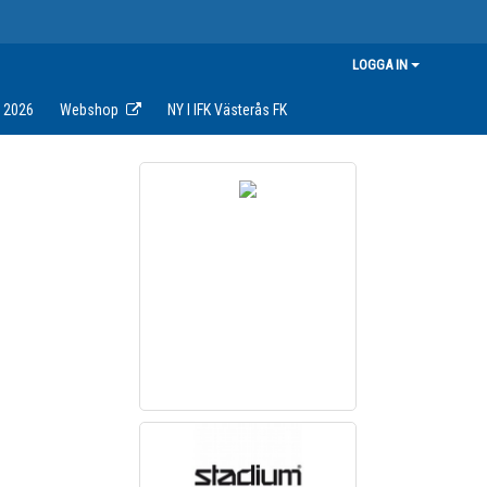
LOGGA IN
s 2026
Webshop
NY I IFK Västerås FK