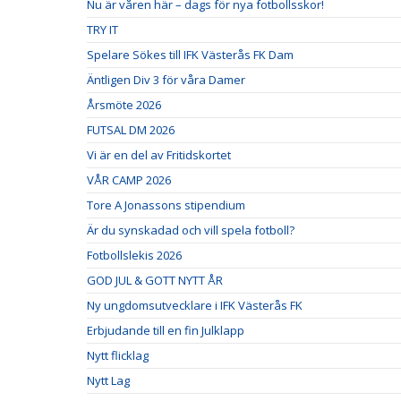
Nu är våren här – dags för nya fotbollsskor!
TRY IT
Spelare Sökes till IFK Västerås FK Dam
Äntligen Div 3 för våra Damer
Årsmöte 2026
FUTSAL DM 2026
Vi är en del av Fritidskortet
VÅR CAMP 2026
Tore A Jonassons stipendium
Är du synskadad och vill spela fotboll?
Fotbollslekis 2026
GOD JUL & GOTT NYTT ÅR
Ny ungdomsutvecklare i IFK Västerås FK
Erbjudande till en fin Julklapp
Nytt flicklag
Nytt Lag