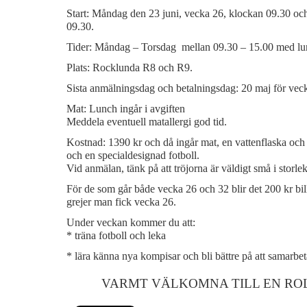
Start: Måndag den 23 juni, vecka 26, klockan 09.30 oc
09.30.
Tider: Måndag – Torsdag mellan 09.30 – 15.00 med lu
Plats: Rocklunda R8 och R9.
Sista anmälningsdag och betalningsdag: 20 maj för veck
Mat: Lunch ingår i avgiften
Meddela eventuell matallergi god tid.
Kostnad: 1390 kr och då ingår mat, en vattenflaska och 
och en specialdesignad fotboll.
Vid anmälan, tänk på att tröjorna är väldigt små i storle
För de som går både vecka 26 och 32 blir det 200 kr b
grejer man fick vecka 26.
Under veckan kommer du att:
* träna fotboll och leka
* lära känna nya kompisar och bli bättre på att samarbet
VARMT VÄLKOMNA TILL EN RO