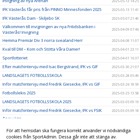
Invigning av nya Arenan
2025-05-13 14:25
IFK Västerås får pris från PINNO Minnesfonden 2025
2025-05-13 11:41
IFK Västerås Dam - Skiljebo SK
2025-05-07 21:40
Välkommen till invigningen av nya Fritidsbanken i
2025-04-09 07:46
Västerås! Invigning
Hemma Premiär Div 3 norra svealand Herr
2025-04-08 11:07
Kval till DM – Kom och Stötta Våra Damer!
2025-04-01 23:11
Sportlotteriet
2025-04-01 16:37
Efter matchintervju med Isac Bergstrand, IFK vs GIF
2025-03-30 21:07
LANDSLAGETS FOTBOLLSSKOLA
2025-03-28 05:49
Inför matchintervju med Fredrik Giesecke, IFK vs GIF
2025-03-26 18:59
Fotbollslekis 2025
2025-03-25 13:58
LANDSLAGETS FOTBOLLSSKOLA 2025
2025-03-05 09:19
Inför matchintervju med Fredrik Giesecke, IFK vs FSIK
2025-03-05 09:18
ÅRSMÖTE
2025-03-05 09:14
Efter matchintervju med Abdo Taher, VSK vs IFK
2025-03-05 09:11
För att hemsidan ska fungera korrekt använder vi nödvändiga
Stöd oss i föreningen och få 25% på fotbollsskor!
cookies från SportAdmin. Dessa går inte att stänga av.
2025-03-05 08:52