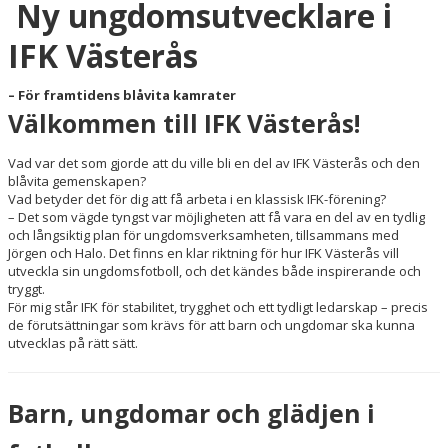
Ny ungdomsutvecklare i
MATCHER
IFK Västerås
FOTBOLLSLEKIS 2026
– För framtidens blåvita kamrater
Välkommen till IFK Västerås!
WEBSHOP
Vad var det som gjorde att du ville bli en del av IFK Västerås och den
NY I IFK VÄSTERÅS FK
blåvita gemenskapen?
Vad betyder det för dig att få arbeta i en klassisk IFK-förening?
– Det som vägde tyngst var möjligheten att få vara en del av en tydlig
och långsiktig plan för ungdomsverksamheten, tillsammans med
Jörgen och Halo. Det finns en klar riktning för hur IFK Västerås vill
utveckla sin ungdomsfotboll, och det kändes både inspirerande och
tryggt.
För mig står IFK för stabilitet, trygghet och ett tydligt ledarskap – precis
de förutsättningar som krävs för att barn och ungdomar ska kunna
utvecklas på rätt sätt.
Barn, ungdomar och glädjen i