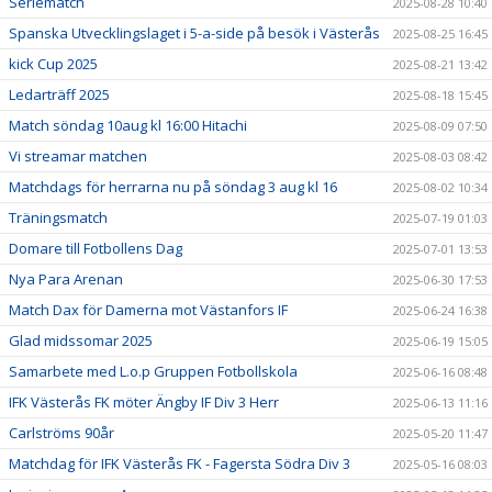
Seriematch
2025-08-28 10:40
Spanska Utvecklingslaget i 5-a-side på besök i Västerås
2025-08-25 16:45
kick Cup 2025
2025-08-21 13:42
Ledarträff 2025
2025-08-18 15:45
Match söndag 10aug kl 16:00 Hitachi
2025-08-09 07:50
Vi streamar matchen
2025-08-03 08:42
Matchdags för herrarna nu på söndag 3 aug kl 16
2025-08-02 10:34
Träningsmatch
2025-07-19 01:03
Domare till Fotbollens Dag
2025-07-01 13:53
Nya Para Arenan
2025-06-30 17:53
Match Dax för Damerna mot Västanfors IF
2025-06-24 16:38
Glad midssomar 2025
2025-06-19 15:05
Samarbete med L.o.p Gruppen Fotbollskola
2025-06-16 08:48
IFK Västerås FK möter Ängby IF Div 3 Herr
2025-06-13 11:16
Carlströms 90år
2025-05-20 11:47
Matchdag för IFK Västerås FK - Fagersta Södra Div 3
2025-05-16 08:03