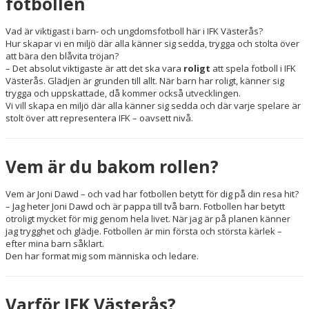
fotbollen
Vad är viktigast i barn- och ungdomsfotboll här i IFK Västerås?
Hur skapar vi en miljö där alla känner sig sedda, trygga och stolta över
att bära den blåvita tröjan?
– Det absolut viktigaste är att det ska vara
roligt
att spela fotboll i IFK
Västerås. Glädjen är grunden till allt. När barn har roligt, känner sig
trygga och uppskattade, då kommer också utvecklingen.
Vi vill skapa en miljö där alla känner sig sedda och där varje spelare är
stolt över att representera IFK – oavsett nivå.
Vem är du bakom rollen?
Vem är Joni Dawd – och vad har fotbollen betytt för dig på din resa hit?
– Jag heter Joni Dawd och är pappa till två barn. Fotbollen har betytt
otroligt mycket för mig genom hela livet. När jag är på planen känner
jag trygghet och glädje. Fotbollen är min första och största kärlek –
efter mina barn såklart.
Den har format mig som människa och ledare.
Varför IFK Västerås?