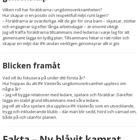
Vilken roll har föräldrarna i ungdomsverksamheten?
Hur skapar vi en positiv och respektfull miljö runt lagen?
– Föräldrarna är ovärderliga. Allt de gör för sina barn – skjutsar, stöttar
och engagerar sig efter långa arbetsdagar – är enormt viktigt.
Jag vill träffa föräldrarna tillsammans med ledarna i varje lag för att
gemensamt lägga en tydlig plan. Tillsammans hittar vi rätt roller och
skapar en miljö där IFK-andan verkligen genomsyrar allt vi gör.
Blicken framåt
Vad vill du fokusera på under ditt första år?
Hur hoppas du att IFK Västerås ungdomsverksamhet upplevs om
några år?
– Jag vill bygga relationer med ledare, spelare och föräldrar. Därefter
lägga en stabil grund tillsammans med våra ledare.
Jag vill att våra spelare ska uppleva IFK Västerås som en utvecklande,
trygg och inkluderande klubb – där man blir sedd, hörd och värnad om,
både på och utanför planen.
Fakta – Ny blåvit kamrat