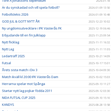
Tore A Jonassons stipendium
2026-01-18
Är du synskadad och vill spela fotboll?
2026-01-09 13:50
Fotbollslekis 2026
2026-01-09 10:48
GOD JUL & GOTT NYTT ÅR
2025-12-23 10:02
Ny ungdomsutvecklare i IFK Västerås FK
2025-12-19 06:46
Erbjudande till en fin Julklapp
2025-11-25 09:54
Nytt flicklag
2025-11-11 16:32
Nytt Lag
2025-11-11 11:05
Ledarträff 2025
2025-10-21 14:09
Futsal
2025-10-17 15:01
Årets sista match i Div 3
2025-10-04 09:30
Match ikväll kl 20:00 IFK Västerås Dam
2025-10-02 15:03
Herrarna spelar mot Spånga
2025-09-13 11:27
Startar nytt lag pojkar födda 2011
2025-09-12 03:30
NIDA FUTSAL CUP 2025
2025-09-10 15:10
KANDYS
2025-08-28 13:58