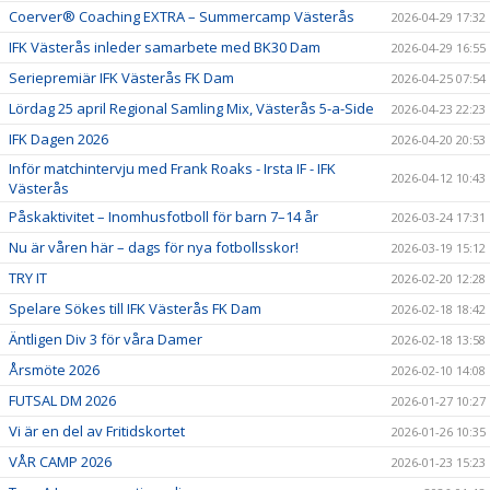
Coerver® Coaching EXTRA – Summercamp Västerås
2026-04-29 17:32
IFK Västerås inleder samarbete med BK30 Dam
2026-04-29 16:55
Seriepremiär IFK Västerås FK Dam
2026-04-25 07:54
Lördag 25 april Regional Samling Mix, Västerås 5-a-Side
2026-04-23 22:23
IFK Dagen 2026
2026-04-20 20:53
Inför matchintervju med Frank Roaks - Irsta IF - IFK
2026-04-12 10:43
Västerås
Påskaktivitet – Inomhusfotboll för barn 7–14 år
2026-03-24 17:31
Nu är våren här – dags för nya fotbollsskor!
2026-03-19 15:12
TRY IT
2026-02-20 12:28
Spelare Sökes till IFK Västerås FK Dam
2026-02-18 18:42
Äntligen Div 3 för våra Damer
2026-02-18 13:58
Årsmöte 2026
2026-02-10 14:08
FUTSAL DM 2026
2026-01-27 10:27
Vi är en del av Fritidskortet
2026-01-26 10:35
VÅR CAMP 2026
2026-01-23 15:23