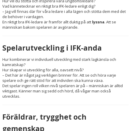
Hur vill du stötta och inspirera våra ungdomsledare?
Vad kännetecknar en riktigt bra IFK-ledare enligt dig?
– Jag vill finnas där för våra ledare i alla lägen och stötta dem med det
de behöver i vardagen.
En riktigt bra IFK-ledare är framför allt duktig på att
lyssna
. Att se
människan bakom spelaren är avgörande.
Spelarutveckling i IFK-anda
Hur kombinerar vi individuell utveckling med stark lagkänsla och
kamratskap?
Hur skapar vi utveckling för alla, oavsett nivå?
– Det här är något jag verkligen brinner för. Att se och höra varje
spelare och ge rätt stöd för att individen ska kunna växa.
Det spelar ingen roll vilken nivå spelaren är på – människan är alltid
viktigast. Känner man sig sedd och hörd, då vågar man också
utvecklas.
Föräldrar, trygghet och
gemenskap