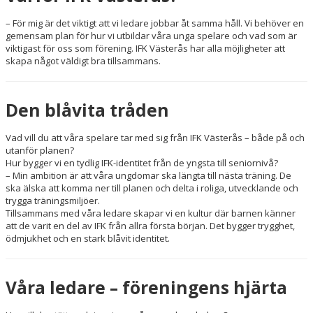
– För mig är det viktigt att vi ledare jobbar åt samma håll. Vi behöver en
gemensam plan för hur vi utbildar våra unga spelare och vad som är
viktigast för oss som förening. IFK Västerås har alla möjligheter att
skapa något väldigt bra tillsammans.
Den blåvita tråden
Vad vill du att våra spelare tar med sig från IFK Västerås – både på och
utanför planen?
Hur bygger vi en tydlig IFK-identitet från de yngsta till seniornivå?
– Min ambition är att våra ungdomar ska längta till nästa träning. De
ska älska att komma ner till planen och delta i roliga, utvecklande och
trygga träningsmiljöer.
Tillsammans med våra ledare skapar vi en kultur där barnen känner
att de varit en del av IFK från allra första början. Det bygger trygghet,
ödmjukhet och en stark blåvit identitet.
Våra ledare – föreningens hjärta