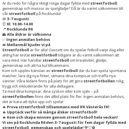
Är du redo för några riktigt roliga dagar fyllda med
streetfotboll
,
gemenskap och massor av spelglädje? Då är du varmt välkommen till
MATCHER
vår
streetfotboll
på Rocklunda!
📅
3–7 augusti
⏰
Kl. 10.00–14.00
FOTBOLLSLEKIS 2026
📍
Rocklunda R6
👥
Alla åldrar är välkomna
WEBSHOP
✅
Ingen anmälan behövs
🥪
Mellanmål bjuder vi på
NY I IFK VÄSTERÅS FK
Streetfotboll
är för alla! Oavsett om du spelar fotboll varje dag eller
aldrig har testat
streetfotboll
tidigare är du varmt välkommen att
vara med. Här handlar
streetfotboll
om kreativitet, glädje,
gemenskap och att ha kul tillsammans.
Kom och upplev känslan av
streetfotboll
där du kan spela spontana
matcher, lära dig nya finter, utmana dina kompisar och träffa nya
vänner. Våra ledare finns på plats för att göra
streetfotbollen
rolig,
trygg och inkluderande för alla deltagare.
Ta med dina kompisar, dina syskon eller kom själv – på
streetfotbollen
finns det alltid plats för fler. Ingen anmälan behövs,
det är bara att dyka upp och spela!
🔥
Prova streetfotboll tillsammans med IFK Västerås FK!
🔥
Upptäck varför så många älskar streetfotboll!
🔥
Kom och skapa minnen genom streetfotboll hela veckan!
Vi ses på Rocklunda R6 den 3–7 augusti för fem dagar fyllda med
streetfotboll, gemenskap och spelglädje!
💙🤍⚽