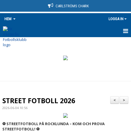
CARLSTRÖMS CHARK
HEM
LOGGA IN
HEM
NYHETER
OM KLUBBEN
KONTAKT
KALENDER
STREET FOTBOLL 2026
<
>
BILDGALLERI
2026-06-04 10:56
DOKUMENT
⚽ STREETFOTBOLL PÅ ROCKLUNDA – KOM OCH PROVA
STREETFOTBOLL! ⚽
VÅRA LAG/TRÄNARE