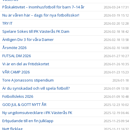
Påskaktivitet – Inomhusfotboll för barn 7–14 år
2026-03-24 17:31
Nu är våren här – dags för nya fotbollsskor!
2026-03-19 15:12
TRY IT
2026-02-20 12:28
Spelare Sökes till IFK Västerås FK Dam
2026-02-18 18:42
Äntligen Div 3 för våra Damer
2026-02-18 13:58
Årsmöte 2026
2026-02-10 14:08
FUTSAL DM 2026
2026-01-27 10:27
Vi är en del av Fritidskortet
2026-01-26 10:35
VÅR CAMP 2026
2026-01-23 15:23
Tore A Jonassons stipendium
2026-01-18
Är du synskadad och vill spela fotboll?
2026-01-09 13:50
Fotbollslekis 2026
2026-01-09 10:48
GOD JUL & GOTT NYTT ÅR
2025-12-23 10:02
Ny ungdomsutvecklare i IFK Västerås FK
2025-12-19 06:46
Erbjudande till en fin Julklapp
2025-11-25 09:54
Nytt flicklag
2025-11-11 16:32