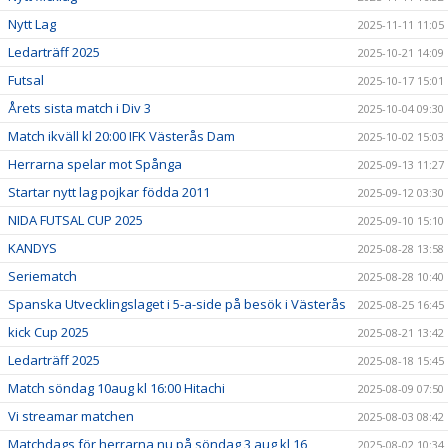
Nytt Lag
2025-11-11 11:05
Ledarträff 2025
2025-10-21 14:09
Futsal
2025-10-17 15:01
Årets sista match i Div 3
2025-10-04 09:30
Match ikväll kl 20:00 IFK Västerås Dam
2025-10-02 15:03
Herrarna spelar mot Spånga
2025-09-13 11:27
Startar nytt lag pojkar födda 2011
2025-09-12 03:30
NIDA FUTSAL CUP 2025
2025-09-10 15:10
KANDYS
2025-08-28 13:58
Seriematch
2025-08-28 10:40
Spanska Utvecklingslaget i 5-a-side på besök i Västerås
2025-08-25 16:45
kick Cup 2025
2025-08-21 13:42
Ledarträff 2025
2025-08-18 15:45
Match söndag 10aug kl 16:00 Hitachi
2025-08-09 07:50
Vi streamar matchen
2025-08-03 08:42
Matchdags för herrarna nu på söndag 3 aug kl 16
2025-08-02 10:34