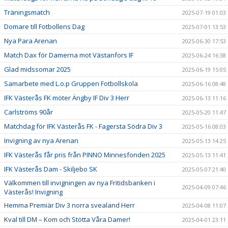
Träningsmatch
2025-07-19 01:03
Domare till Fotbollens Dag
2025-07-01 13:53
Nya Para Arenan
2025-06-30 17:53
Match Dax för Damerna mot Västanfors IF
2025-06-24 16:38
Glad midssomar 2025
2025-06-19 15:05
Samarbete med L.o.p Gruppen Fotbollskola
2025-06-16 08:48
IFK Västerås FK möter Ängby IF Div 3 Herr
2025-06-13 11:16
Carlströms 90år
2025-05-20 11:47
Matchdag för IFK Västerås FK - Fagersta Södra Div 3
2025-05-16 08:03
Invigning av nya Arenan
2025-05-13 14:25
IFK Västerås får pris från PINNO Minnesfonden 2025
2025-05-13 11:41
IFK Västerås Dam - Skiljebo SK
2025-05-07 21:40
Välkommen till invigningen av nya Fritidsbanken i
2025-04-09 07:46
Västerås! Invigning
Hemma Premiär Div 3 norra svealand Herr
2025-04-08 11:07
Kval till DM – Kom och Stötta Våra Damer!
2025-04-01 23:11