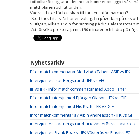
fotbollsmässigt, utan det mesta kommer att ligga i våra hän
matchplanen och utför den.
Vad vill du ge för budskap till fansen inför matchen?
-Stort tack hittills! Ni har en väldigt fin påverkan på oss 
Slutligen, vilken är din förväntning på dig själv i matche
-Att försöka prestera jämnt i 90 minuter och bidra på något po
Nyhetsarkiv
Efter matchkommenatar Med Abdo Taher - ASIF vs IFK
Intervju med Isac Bergstrand - IFK vs VFC
IIF vs IFK - Inför matchkommenatar med Abdo Taher
Efter matchintervju med Björgvin Ólason - IFK vs GIF
Inför matchintervju med Elis Kraft - IFK VS GIF
Inför matchkommentar av Albin Andreasson - IFK vs GIF
Intervju med Isac Bergstrand - IFK Västerås vs Elastico FC
Intervju med Frank Roaks - IFK Västerås vs Elastico FC