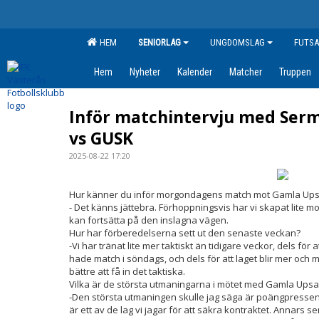
HEM
SENIORLAG
UNGDOMSLAG
FUTSA
Hem
Nyheter
Kalender
Matcher
Truppen
Inför matchintervju med Serm
vs GUSK
2025-08-22 17:20
Hur känner du inför morgondagens match mot Gamla Ups
- Det känns jättebra. Förhoppningsvis har vi skapat lite 
kan fortsätta på den inslagna vägen.
Hur har förberedelserna sett ut den senaste veckan?
-Vi har tränat lite mer taktiskt än tidigare veckor, dels för 
hade match i söndags, och dels för att laget blir mer och
bättre att få in det taktiska.
Vilka är de största utmaningarna i mötet med Gamla Upsa
-Den största utmaningen skulle jag säga är poängpressen, 
är ett av de lag vi jagar för att säkra kontraktet. Annars s