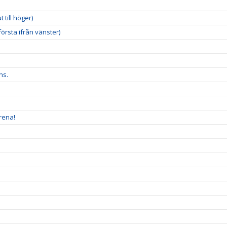
 till höger)
örsta ifrån vänster)
ns.
rena!