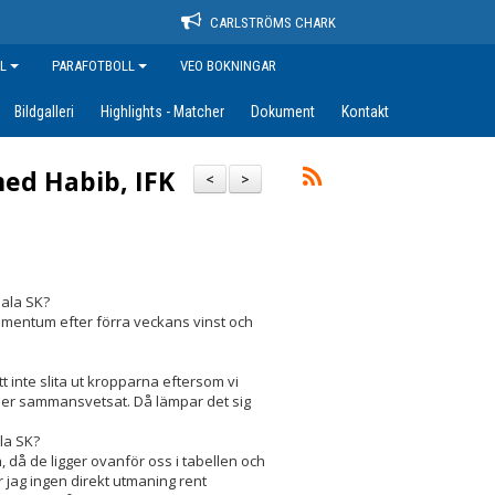
CARLSTRÖMS CHARK
L
PARAFOTBOLL
VEO BOKNINGAR
Bildgalleri
Highlights - Matcher
Dokument
Kontakt
ed Habib, IFK
<
>
ala SK?
momentum efter förra veckans vinst och
att inte slita ut kropparna eftersom vi
 mer sammansvetsat. Då lämpar det sig
la SK?
då de ligger ovanför oss i tabellen och
er jag ingen direkt utmaning rent