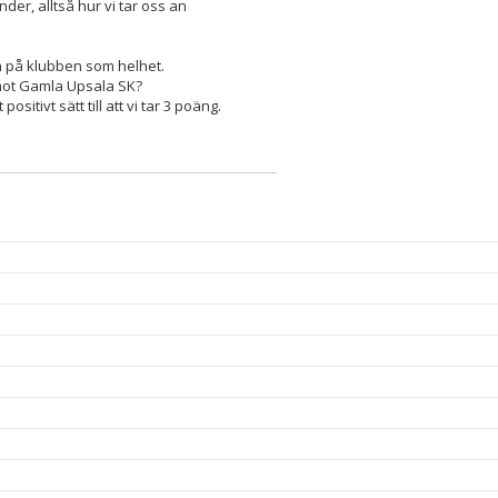
der, alltså hur vi tar oss an
och på klubben som helhet.
n mot Gamla Upsala SK?
sitivt sätt till att vi tar 3 poäng.