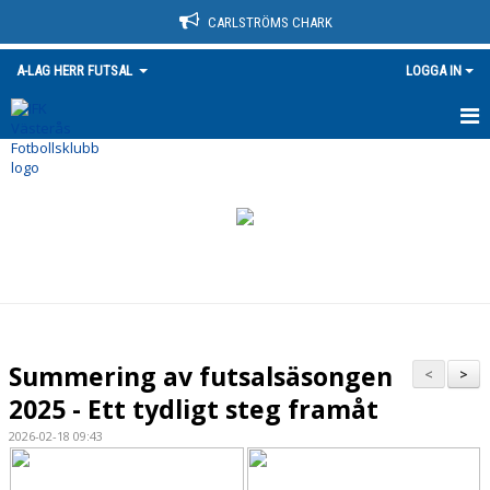
CARLSTRÖMS CHARK
A-LAG HERR FUTSAL
LOGGA IN
HEM
NYHETER
TRUPPEN
KALENDER
MATCHER
Summering av futsalsäsongen
<
>
BILDGALLERI
2025 - Ett tydligt steg framåt
2026-02-18 09:43
DOKUMENT
KONTAKT