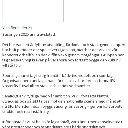
Visa fler bilder >>
Säsongen 2025 är nu avslutad.
Det har varit ett år fyllt av utveckling, lärdomar och stark gemenskap. Vi
har haft perioder där spelet verkligen satt, matcher där vi visat vår
kapacitet och tillfällen där vi fått växa genom motgångar. Gruppen har
tagit ansvar, höjt kraven på varandra och fortsatt bygga den kultur vi
vill stå för.
Sportsligt har vi tagit steg framåt – både individuellt och som lag.
Organisationen runt laget har stärkts och vi har fortsatt forma IFK
Västerås Futsal till en stabil och seriös verksamhet.
Samtidigt är vi tydliga med vår ambition. Vi vill fortsätta klättra,
utvecklas och på sikt ta oss mot den nationella scenen med målet att
nå SFL. Men den resan byggs säsong för säsong – genom hårt arbete,
struktur och rätt inställning.
Inför nästa år vill vi höja vår lägstanivå, vara ännu mer konsekventa i
våra prestationer och ta ytterligare steg både sportsligt och