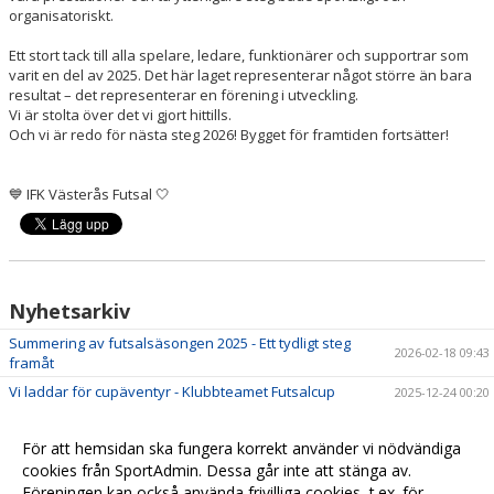
organisatoriskt.
Ett stort tack till alla spelare, ledare, funktionärer och supportrar som
varit en del av 2025. Det här laget representerar något större än bara
resultat – det representerar en förening i utveckling.
Vi är stolta över det vi gjort hittills.
Och vi är redo för nästa steg 2026! Bygget för framtiden fortsätter!
💙 IFK Västerås Futsal 🤍
Nyhetsarkiv
Summering av futsalsäsongen 2025 - Ett tydligt steg
2026-02-18 09:43
framåt
Vi laddar för cupäventyr - Klubbteamet Futsalcup
2025-12-24 00:20
Grupperna till NIDA Futsal Cup – Dam & Herr är nu
2025-11-13 17:23
lottade!
För att hemsidan ska fungera korrekt använder vi nödvändiga
Registrera erat lag till NIDA Futsal Cup!
cookies från SportAdmin. Dessa går inte att stänga av.
2025-09-29 19:01
Föreningen kan också använda frivilliga cookies, t.ex. för