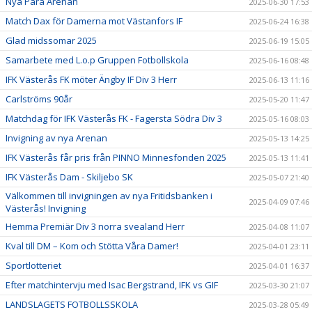
Nya Para Arenan
2025-06-30 17:53
Match Dax för Damerna mot Västanfors IF
2025-06-24 16:38
Glad midssomar 2025
2025-06-19 15:05
Samarbete med L.o.p Gruppen Fotbollskola
2025-06-16 08:48
IFK Västerås FK möter Ängby IF Div 3 Herr
2025-06-13 11:16
Carlströms 90år
2025-05-20 11:47
Matchdag för IFK Västerås FK - Fagersta Södra Div 3
2025-05-16 08:03
Invigning av nya Arenan
2025-05-13 14:25
IFK Västerås får pris från PINNO Minnesfonden 2025
2025-05-13 11:41
IFK Västerås Dam - Skiljebo SK
2025-05-07 21:40
Välkommen till invigningen av nya Fritidsbanken i
2025-04-09 07:46
Västerås! Invigning
Hemma Premiär Div 3 norra svealand Herr
2025-04-08 11:07
Kval till DM – Kom och Stötta Våra Damer!
2025-04-01 23:11
Sportlotteriet
2025-04-01 16:37
Efter matchintervju med Isac Bergstrand, IFK vs GIF
2025-03-30 21:07
LANDSLAGETS FOTBOLLSSKOLA
2025-03-28 05:49