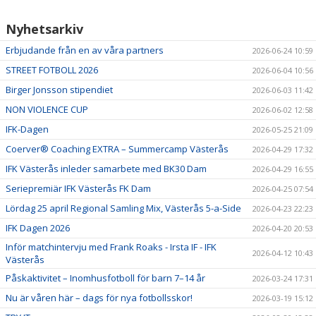
Nyhetsarkiv
Erbjudande från en av våra partners
2026-06-24 10:59
STREET FOTBOLL 2026
2026-06-04 10:56
Birger Jonsson stipendiet
2026-06-03 11:42
NON VIOLENCE CUP
2026-06-02 12:58
IFK-Dagen
2026-05-25 21:09
Coerver® Coaching EXTRA – Summercamp Västerås
2026-04-29 17:32
IFK Västerås inleder samarbete med BK30 Dam
2026-04-29 16:55
Seriepremiär IFK Västerås FK Dam
2026-04-25 07:54
Lördag 25 april Regional Samling Mix, Västerås 5-a-Side
2026-04-23 22:23
IFK Dagen 2026
2026-04-20 20:53
Inför matchintervju med Frank Roaks - Irsta IF - IFK
2026-04-12 10:43
Västerås
Påskaktivitet – Inomhusfotboll för barn 7–14 år
2026-03-24 17:31
Nu är våren här – dags för nya fotbollsskor!
2026-03-19 15:12