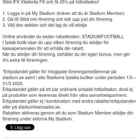
Stöd IFK Västerås FK och få 25% på fotbollsskor!
1. Logga in på My Stadium (kräver att du är Stadium Member)
MATCHER
2. Gå till Stöd min förening och sök upp just din förening
3. Välj den sektion och det lag du vill stödja
FOTBOLLSLEKIS 2026
Online använder du sedan rabattkoden: STADIUMFOOTBALL
WEBSHOP
I fysisk butik visar du upp vilken förening du stödjer för
kassapersonalen för att erhålla din rabatt.
NY I IFK VÄSTERÅS FK
När du stödjer din förening, behåller du din egen bonus, men ger
3% extra till föreningen.
*Erbjudandet gäller för inloggade föreningsmedlemmar på
stadium.se samt i alla Stadiums fysiska butiker under perioden 1/3 –
31/3 2025.
Erbjudandet gäller på ett par ordinarie prisade fotbollsskor, dock ej
på produkter som levereras direkt från våra samarbetspartners.
Erbjudandet gäller ej i kombination med andra rabatter/erbjudanden
eller på stadiumteamsales.se.
Rabatten aktiveras genom att du som Stadium Member stödjer din
förening under sidorna My Stadium.