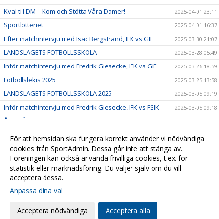
Kval till DM – Kom och Stötta Våra Damer!
2025-04-01 23:11
Sportlotteriet
2025-04-01 16:37
Efter matchintervju med Isac Bergstrand, IFK vs GIF
2025-03-30 21:07
LANDSLAGETS FOTBOLLSSKOLA
2025-03-28 05:49
Inför matchintervju med Fredrik Giesecke, IFK vs GIF
2025-03-26 18:59
Fotbollslekis 2025
2025-03-25 13:58
LANDSLAGETS FOTBOLLSSKOLA 2025
2025-03-05 09:19
Inför matchintervju med Fredrik Giesecke, IFK vs FSIK
2025-03-05 09:18
ÅRSMÖTE
2025-03-05 09:14
Efter matchintervju med Abdo Taher, VSK vs IFK
2025-03-05 09:11
För att hemsidan ska fungera korrekt använder vi nödvändiga
Stöd oss i föreningen och få 25% på fotbollsskor!
cookies från SportAdmin. Dessa går inte att stänga av.
2025-03-05 08:52
Föreningen kan också använda frivilliga cookies, t.ex. för
Välkommen till IFK Västerås FK
2025-01-14 19:24
statistik eller marknadsföring. Du väljer själv om du vill
acceptera dessa.
Anpassa dina val
Cookie-
Gå till
inställningar
Webbversion
Acceptera nödvändiga
Acceptera alla