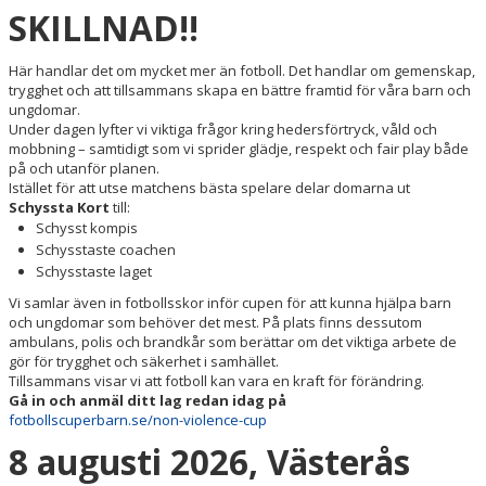
SKILLNAD!!
MATCHER
Här handlar det om mycket mer än fotboll. Det handlar om gemenskap,
trygghet och att tillsammans skapa en bättre framtid för våra barn och
FOTBOLLSLEKIS 2026
ungdomar.
Under dagen lyfter vi viktiga frågor kring hedersförtryck, våld och
WEBSHOP
mobbning – samtidigt som vi sprider glädje, respekt och fair play både
på och utanför planen.
NY I IFK VÄSTERÅS FK
Istället för att utse matchens bästa spelare delar domarna ut
Schyssta Kort
till:
Schysst kompis
Schysstaste coachen
Schysstaste laget
Vi samlar även in fotbollsskor inför cupen för att kunna hjälpa barn
och ungdomar som behöver det mest. På plats finns dessutom
ambulans, polis och brandkår som berättar om det viktiga arbete de
gör för trygghet och säkerhet i samhället.
Tillsammans visar vi att fotboll kan vara en kraft för förändring.
Gå in och anmäl ditt lag redan idag på
fotbollscuperbarn.se/non-violence-cup
8 augusti 2026, Västerås