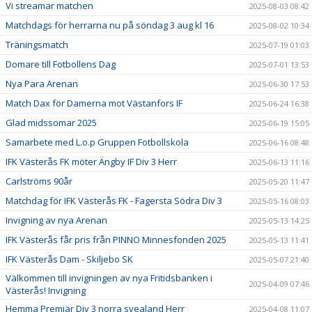
Vi streamar matchen
2025-08-03 08:42
Matchdags för herrarna nu på söndag 3 aug kl 16
2025-08-02 10:34
Träningsmatch
2025-07-19 01:03
Domare till Fotbollens Dag
2025-07-01 13:53
Nya Para Arenan
2025-06-30 17:53
Match Dax för Damerna mot Västanfors IF
2025-06-24 16:38
Glad midssomar 2025
2025-06-19 15:05
Samarbete med L.o.p Gruppen Fotbollskola
2025-06-16 08:48
IFK Västerås FK möter Ängby IF Div 3 Herr
2025-06-13 11:16
Carlströms 90år
2025-05-20 11:47
Matchdag för IFK Västerås FK - Fagersta Södra Div 3
2025-05-16 08:03
Invigning av nya Arenan
2025-05-13 14:25
IFK Västerås får pris från PINNO Minnesfonden 2025
2025-05-13 11:41
IFK Västerås Dam - Skiljebo SK
2025-05-07 21:40
Välkommen till invigningen av nya Fritidsbanken i
2025-04-09 07:46
Västerås! Invigning
Hemma Premiär Div 3 norra svealand Herr
2025-04-08 11:07