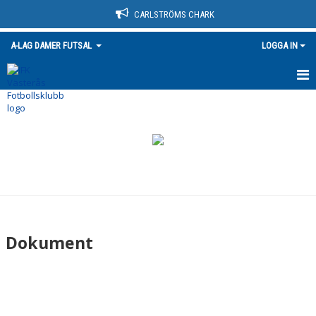
CARLSTRÖMS CHARK
A-LAG DAMER FUTSAL
LOGGA IN
HEM
NYHETER
KALENDER
MATCHER
TRUPPEN
Dokument
BILDGALLERI
DOKUMENT
KONTAKT