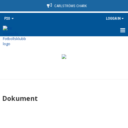
CARLSTRÖMS CHARK
P20
LOGGA IN
HEM
NYHETER
KALENDER
MATCHER
TRUPPEN
Dokument
BILDGALLERI
DOKUMENT
KONTAKT