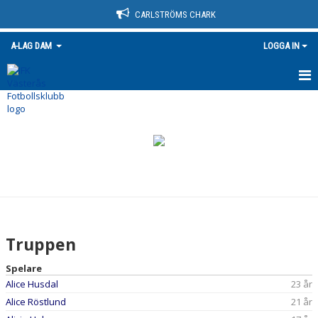
CARLSTRÖMS CHARK
A-LAG DAM
LOGGA IN
HEM
NYHETER
TABELL
KALENDER
TRUPPEN
Truppen
BILDGALLERI
Spelare
Alice Husdal
23 år
DOKUMENT
Alice Röstlund
21 år