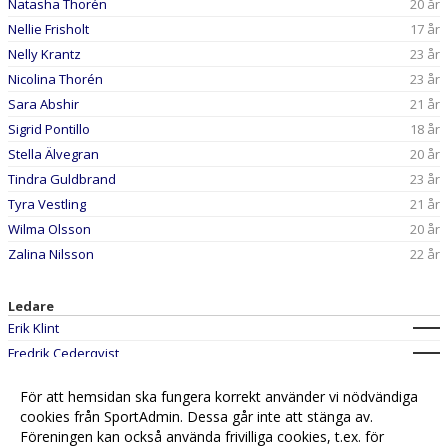
Natasha Thorén
20 år
Nellie Frisholt
17 år
Nelly Krantz
23 år
Nicolina Thorén
23 år
Sara Abshir
21 år
Sigrid Pontillo
18 år
Stella Älvegran
20 år
Tindra Guldbrand
23 år
Tyra Vestling
21 år
Wilma Olsson
20 år
Zalina Nilsson
22 år
Ledare
Erik Klint
Fredrik Cederqvist
Henrik Lindeqvist
För att hemsidan ska fungera korrekt använder vi nödvändiga
Jörgen Johansson
cookies från SportAdmin. Dessa går inte att stänga av.
Martin Frisholt
Föreningen kan också använda frivilliga cookies, t.ex. för