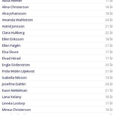
KONTAKT
Alicia Helmer
17 år
Alina Christerson
18 år
Alva Johansson
18 år
Amanda Wahlström
24 år
Astrid Jonsson
21 år
Clara Hultberg
22 år
Ellen Eriksson
18 år
Ellen Falgén
21 år
Elsa Skure
17 år
Elvad Hiirad
17 år
Engla Söderström
20 år
Frida Widén Liljekvist
21 år
Isabella Nilsson
19 år
Josefine Dahlin
26 år
Kaon Nettelman
21 år
Lana Xelany
18 år
Linnéa Lostorp
17 år
Minea Christerson
18 år