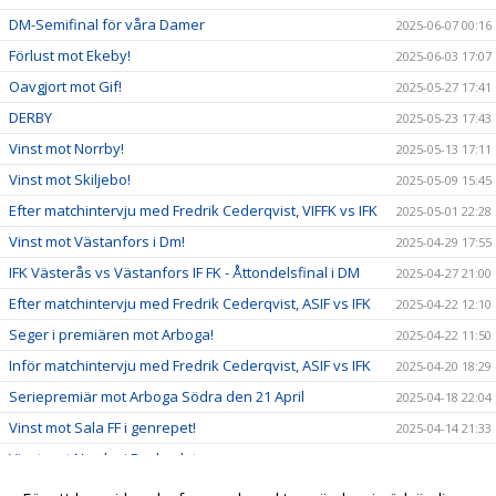
DM-Semifinal för våra Damer
2025-06-07 00:16
Förlust mot Ekeby!
2025-06-03 17:07
Oavgjort mot Gif!
2025-05-27 17:41
DERBY
2025-05-23 17:43
Vinst mot Norrby!
2025-05-13 17:11
Vinst mot Skiljebo!
2025-05-09 15:45
Efter matchintervju med Fredrik Cederqvist, VIFFK vs IFK
2025-05-01 22:28
Vinst mot Västanfors i Dm!
2025-04-29 17:55
IFK Västerås vs Västanfors IF FK - Åttondelsfinal i DM
2025-04-27 21:00
Efter matchintervju med Fredrik Cederqvist, ASIF vs IFK
2025-04-22 12:10
Seger i premiären mot Arboga!
2025-04-22 11:50
Inför matchintervju med Fredrik Cederqvist, ASIF vs IFK
2025-04-20 18:29
Seriepremiär mot Arboga Södra den 21 April
2025-04-18 22:04
Vinst mot Sala FF i genrepet!
2025-04-14 21:33
Vinst mot Norrby i Dm kvalet
2025-04-07 14:22
Inför matchintervju med Fredrik Cederqvist, IFK vs HSK
2025-04-06 10:29