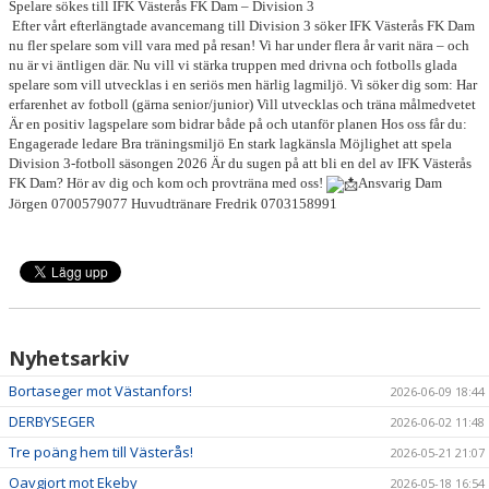
KONTAKT
Spelare sökes till IFK Västerås FK Dam –
Division 3
Efter vårt efterlängtade avancemang till Division 3 söker IFK Västerås FK Dam
nu fler spelare som vill vara med på resan! Vi har under flera år varit nära – och
nu är vi äntligen där. Nu vill vi stärka truppen med drivna och fotbolls glada
spelare som vill utvecklas i en seriös men härlig lagmiljö. Vi söker dig som: Har
erfarenhet av fotboll (gärna senior/junior) Vill utvecklas och träna målmedvetet
Är en positiv lagspelare som bidrar både på och utanför planen Hos oss får du:
Engagerade ledare Bra träningsmiljö En stark lagkänsla Möjlighet att spela
Division 3-fotboll säsongen 2026 Är du sugen på att bli en del av IFK Västerås
FK Dam? Hör av dig och kom och provträna med oss!
Ansvarig Dam
Jörgen 0700579077 Huvudtränare Fredrik 0703158991
Nyhetsarkiv
Bortaseger mot Västanfors!
2026-06-09 18:44
DERBYSEGER
2026-06-02 11:48
Tre poäng hem till Västerås!
2026-05-21 21:07
Oavgjort mot Ekeby
2026-05-18 16:54