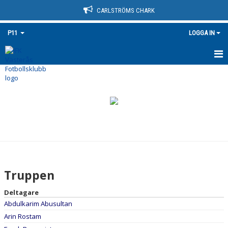
CARLSTRÖMS CHARK
P11
LOGGA IN
HEM
NYHETER
KALENDER
MATCHER
TRUPPEN
Truppen
BILDGALLERI
Deltagare
Abdulkarim Abusultan
DOKUMENT
Arin Rostam
KONTAKT