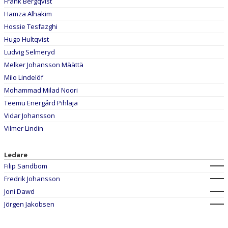
Frank Bergqvist
Hamza Alhakim
Hossie Tesfazghi
Hugo Hultqvist
Ludvig Selmeryd
Melker Johansson Määttä
Milo Lindelöf
Mohammad Milad Noori
Teemu Energård Pihlaja
Vidar Johansson
Vilmer Lindin
Ledare
Filip Sandbom
Fredrik Johansson
Joni Dawd
Jörgen Jakobsen