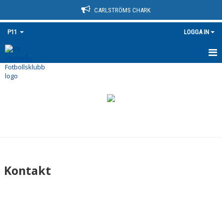
CARLSTRÖMS CHARK
P11
LOGGA IN
HEM
NYHETER
KALENDER
MATCHER
TRUPPEN
Kontakt
BILDGALLERI
DOKUMENT
KONTAKT