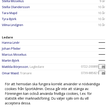
Stella Moselius
9 år
Stella Olandersson
10 år
Tara Majid
10 år
Tyra Björk
10 år
Vilma Lindgren
10 år
Ledare
Hanna Linér
Johan Pfeiler
Marcus Moselius
Martin Björk
0722-200895
Matilda Börjesson
, Lagledare
0739-885821
Omar Majid
, Tränare
Patrik Ek
För att hemsidan ska fungera korrekt använder vi nödvändiga
cookies från SportAdmin. Dessa går inte att stänga av.
Föreningen kan också använda frivilliga cookies, t.ex. för
statistik eller marknadsföring. Du väljer själv om du vill
acceptera dessa.