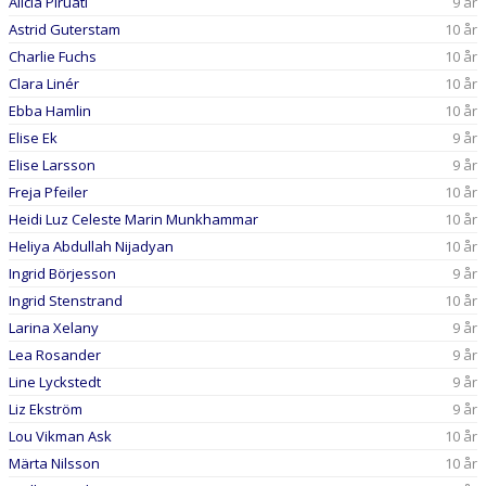
Alicia Piruati
9 år
Astrid Guterstam
10 år
Charlie Fuchs
10 år
Clara Linér
10 år
Ebba Hamlin
10 år
Elise Ek
9 år
Elise Larsson
9 år
Freja Pfeiler
10 år
Heidi Luz Celeste Marin Munkhammar
10 år
Heliya Abdullah Nijadyan
10 år
Ingrid Börjesson
9 år
Ingrid Stenstrand
10 år
Larina Xelany
9 år
Lea Rosander
9 år
Line Lyckstedt
9 år
Liz Ekström
9 år
Lou Vikman Ask
10 år
Märta Nilsson
10 år