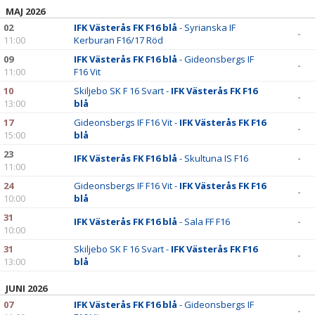
MAJ 2026
02
IFK Västerås FK F16 blå
- Syrianska IF
-
11:00
Kerburan F16/17 Röd
09
IFK Västerås FK F16 blå
- Gideonsbergs IF
-
11:00
F16 Vit
10
Skiljebo SK F 16 Svart -
IFK Västerås FK F16
-
13:00
blå
17
Gideonsbergs IF F16 Vit -
IFK Västerås FK F16
-
15:00
blå
23
IFK Västerås FK F16 blå
- Skultuna IS F16
-
11:00
24
Gideonsbergs IF F16 Vit -
IFK Västerås FK F16
-
10:00
blå
31
IFK Västerås FK F16 blå
- Sala FF F16
-
10:00
31
Skiljebo SK F 16 Svart -
IFK Västerås FK F16
-
13:00
blå
JUNI 2026
07
IFK Västerås FK F16 blå
- Gideonsbergs IF
-