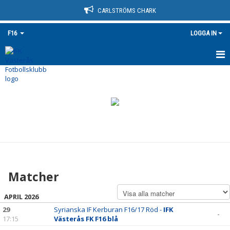
CARLSTRÖMS CHARK
F16
LOGGA IN
HEM
NYHETER
KALENDER
MATCHER
TRUPPEN
Matcher
BILDGALLERI
APRIL 2026
DOKUMENT
29
Syrianska IF Kerburan F16/17 Röd -
IFK
-
17:15
Västerås FK F16 blå
KONTAKT