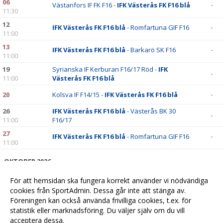
06
Västanfors IF FK F16 -
IFK Västerås FK F16 blå
-
11:30
12
IFK Västerås FK F16 blå
- Romfartuna GIF F16
-
11:00
13
IFK Västerås FK F16 blå
- Barkarö SK F16
-
11:00
19
Syrianska IF Kerburan F16/17 Röd -
IFK
-
11:00
Västerås FK F16 blå
20
Kolsva IF F14/15 -
IFK Västerås FK F16 blå
-
26
IFK Västerås FK F16 blå
- Västerås BK 30
-
11:00
F16/17
27
IFK Västerås FK F16 blå
- Romfartuna GIF F16
-
11:00
OKTOBER 2026
03
Sala FF F16 -
IFK Västerås FK F16 blå
-
För att hemsidan ska fungera korrekt använder vi nödvändiga
10:00
cookies från SportAdmin. Dessa går inte att stänga av.
04
Skiljebo SK F 16 Svart -
IFK Västerås FK F16
-
Föreningen kan också använda frivilliga cookies, t.ex. för
13:00
blå
statistik eller marknadsföring. Du väljer själv om du vill
acceptera dessa.