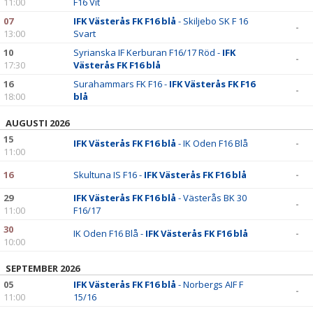
11:00
F16 Vit
07
IFK Västerås FK F16 blå
- Skiljebo SK F 16
-
13:00
Svart
10
Syrianska IF Kerburan F16/17 Röd -
IFK
-
17:30
Västerås FK F16 blå
16
Surahammars FK F16 -
IFK Västerås FK F16
-
18:00
blå
AUGUSTI 2026
15
IFK Västerås FK F16 blå
- IK Oden F16 Blå
-
11:00
16
Skultuna IS F16 -
IFK Västerås FK F16 blå
-
29
IFK Västerås FK F16 blå
- Västerås BK 30
-
11:00
F16/17
30
IK Oden F16 Blå -
IFK Västerås FK F16 blå
-
10:00
SEPTEMBER 2026
05
IFK Västerås FK F16 blå
- Norbergs AIF F
-
11:00
15/16