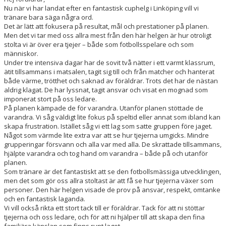
Nu när vi har landat efter en fantastisk cuphelg i Linköping vill vi
tränare bara säga några ord.
Det är lätt att fokusera på resultat, mål och prestationer på planen.
Men det vi tar med oss allra mest från den här helgen är hur otroligt
stolta vi är över era tjejer – både som fotbollsspelare och som
människor.
Under tre intensiva dagar har de sovit två nätter i ett varmt klassrum,
ätit tillsammans i matsalen, tagit sig till och från matcher och hanterat
både värme, trötthet och saknad av föräldrar. Trots det har de nästan
aldrig klagat. De har lyssnat, tagit ansvar och visat en mognad som
imponerat stort på oss ledare.
På planen kämpade de för varandra. Utanför planen stöttade de
varandra. Vi såg väldigt lite fokus på speltid eller annat som ibland kan
skapa frustration. Istället såg vi ett lag som satte gruppen före jaget.
Något som värmde lite extra var att se hur tjejerna umgicks. Mindre
grupperingar försvann och alla var med alla. De skrattade tillsammans,
hjälpte varandra och tog hand om varandra – både på och utanför
planen.
Som tränare är det fantastiskt att se den fotbollsmässiga utvecklingen,
men det som gör oss allra stoltast är att få se hur tjejerna växer som
personer. Den här helgen visade de prov på ansvar, respekt, omtanke
och en fantastisk laganda.
Vi vill också rikta ett stort tack till er föräldrar. Tack för att ni stöttar
tjejerna och oss ledare, och för att ni hjälper till att skapa den fina
familjära känslan som finns runt laget.