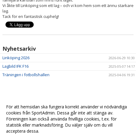
Vi åkte till Linköping som ett lag – och vi kom hem som ett ännu starkare
lag.
Tack för en fantastisk cuphelg!
Nyhetsarkiv
Linköping 2026
2026-06-29 10:30
Lagbild IFK F16
2025-05-07 14:17
Träningen i fotbollshallen
2025-04-06 19:31
För att hemsidan ska fungera korrekt använder vi nödvändiga
cookies från SportAdmin. Dessa går inte att stänga av.
Föreningen kan också använda frivilliga cookies, t.ex. för
statistik eller marknadsföring. Du väljer själv om du vill
acceptera dessa.